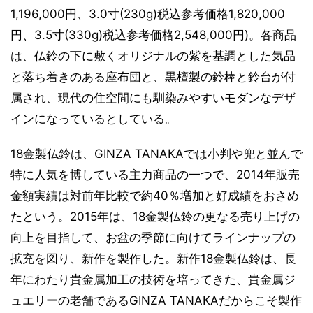
1,196,000円、3.0寸(230g)税込参考価格1,820,000
円、3.5寸(330g)税込参考価格2,548,000円)。各商品
は、仏鈴の下に敷くオリジナルの紫を基調とした気品
と落ち着きのある座布団と、黒檀製の鈴棒と鈴台が付
属され、現代の住空間にも馴染みやすいモダンなデザ
インになっているとしている。
18金製仏鈴は、GINZA TANAKAでは小判や兜と並んで
特に人気を博している主力商品の一つで、2014年販売
金額実績は対前年比較で約40％増加と好成績をおさめ
たという。2015年は、18金製仏鈴の更なる売り上げの
向上を目指して、お盆の季節に向けてラインナップの
拡充を図り、新作を製作した。新作18金製仏鈴は、長
年にわたり貴金属加工の技術を培ってきた、貴金属ジ
ュエリーの老舗であるGINZA TANAKAだからこそ製作