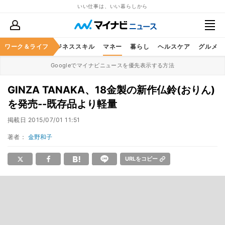
いい仕事は、いい暮らしから
ワーク＆ライフ
キャリア
ビジネススキル
マネー
暮らし
ヘルスケア
グルメ
Googleでマイナビニュースを優先表示する方法
GINZA TANAKA、18金製の新作仏鈴(おりん)
を発売--既存品より軽量
掲載日
2015/07/01 11:51
著者：
金野和子
URLをコピー