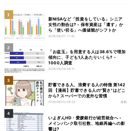
新NISAなど「投資をしている」シニア
女性の割合は? - 保有資産は「遺す」か
ら「使い切る」へ価値観がシフトか
2026/08/07 11:45
「お盆玉」を用意する人は38.6%で増加
傾向に、子ども1人あたりいくら? -
1000人調査
2026/08/08 06:11
貯蓄できる人、浪費する人の特徴 第142
回 【漫画】貯蓄できる人の"賢さ"はどこ
から? スーパーでの意外な習慣
2026/08/02 08:03
連載
いよぎんHD・愛媛銀行が経営統合へ -
メインバンク取引社数、地銀再編への影
響は?