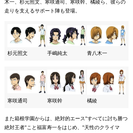
木一、杉元照文、寒咲通司、寒咲幹、橘綾ら、彼らの
走りを支えるサポート陣も登場。
杉元照文
手嶋純太
青八木一
寒咲通司
寒咲幹
橘綾
また箱根学園からは、絶対的エース"すべてに討ち勝つ
絶対王者"こと福富寿一をはじめ、"天性のクライマ