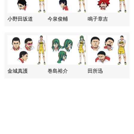
小野田坂道
今泉俊輔
鳴子章吉
金城真護
巻島裕介
田所迅