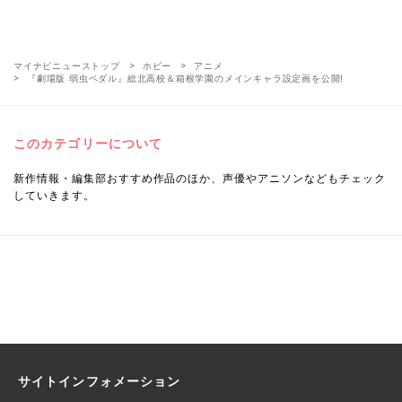
マイナビニューストップ
ホビー
アニメ
『劇場版 弱虫ペダル』総北高校＆箱根学園のメインキャラ設定画を公開!
このカテゴリーについて
新作情報・編集部おすすめ作品のほか、声優やアニソンなどもチェック
していきます。
サイトインフォメーション