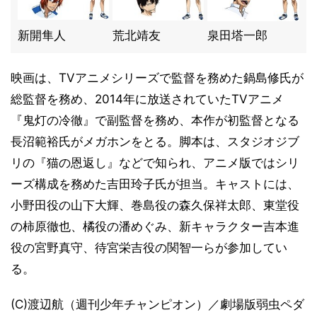
新開隼人
荒北靖友
泉田塔一郎
映画は、TVアニメシリーズで監督を務めた鍋島修氏が
総監督を務め、2014年に放送されていたTVアニメ
『鬼灯の冷徹』で副監督を務め、本作が初監督となる
長沼範裕氏がメガホンをとる。脚本は、スタジオジブ
リの『猫の恩返し』などで知られ、アニメ版ではシリ
ーズ構成を務めた吉田玲子氏が担当。キャストには、
小野田役の山下大輝、巻島役の森久保祥太郎、東堂役
の柿原徹也、橘役の潘めぐみ、新キャラクター吉本進
役の宮野真守、待宮栄吉役の関智一らが参加してい
る。
(C)渡辺航（週刊少年チャンピオン）／劇場版弱虫ペダ