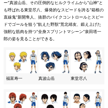
ー"真波山岳、その圧倒的なヒルクライムから"山神"と
も呼ばれる東堂尽八、爆発的なスピードを誇る"箱根の
直線鬼"新開隼人、抜群のバイクコントロールとスピー
ドでゴールを狙う"飢えた野獣"荒北靖友、鍛え上げた
強靭な筋肉を持つ"全身スプリントマシーン"泉田塔一
郎の姿を見ることができる。
福富寿一
真波山岳
東堂尽八