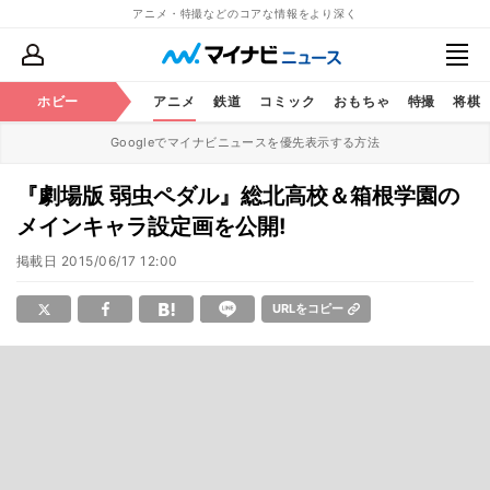
アニメ・特撮などのコアな情報をより深く
ホビー
アニメ
鉄道
コミック
おもちゃ
特撮
将棋
Googleでマイナビニュースを優先表示する方法
『劇場版 弱虫ペダル』総北高校＆箱根学園の
メインキャラ設定画を公開!
掲載日
2015/06/17 12:00
URLをコピー