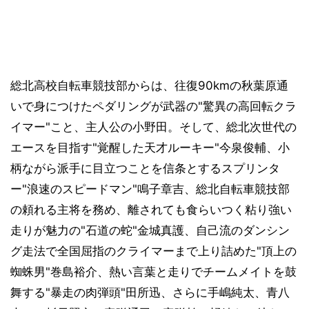
総北高校自転車競技部からは、往復90kmの秋葉原通
いで身につけたペダリングが武器の"驚異の高回転クラ
イマー"こと、主人公の小野田。そして、総北次世代の
エースを目指す"覚醒した天才ルーキー"今泉俊輔、小
柄ながら派手に目立つことを信条とするスプリンタ
ー"浪速のスピードマン"鳴子章吉、総北自転車競技部
の頼れる主将を務め、離されても食らいつく粘り強い
走りが魅力の"石道の蛇"金城真護、自己流のダンシン
グ走法で全国屈指のクライマーまで上り詰めた"頂上の
蜘蛛男"巻島裕介、熱い言葉と走りでチームメイトを鼓
舞する"暴走の肉弾頭"田所迅、さらに手嶋純太、青八