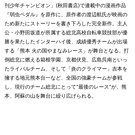
刊少年チャンピオン」(秋田書店)で連載中の漫画作品
『弱虫ペダル』を原作に、原作者の渡辺航氏が映画の
ため新たにストーリーを書き下ろした完全新作。主人
公・小野田坂道が所属する総北高校自転車競技部が優
勝を果たしたインターハイ後、成績優秀チームが出場
する「熊本 火の国やまなみレース」が舞台となる。打
倒総北に燃える箱根学園、京都伏見、広島呉南といっ
たライバルチーム、そして「炎のクライマー」吉本を
擁する地元熊本台一など、全国の強豪チームが参戦
し、現行のチーム総北にとって"最後のレース"が、熊
本、阿蘇の山を舞台に繰り広げられる。