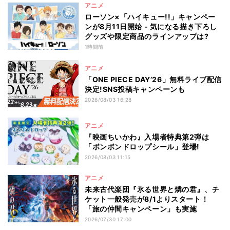
アニメ
ローソン×「ハイキュー!!」キャンペー
ンが8月11日開始 - 気になる描き下ろし
グッズや限定商品のラインアップは?
1時間前
アニメ
「ONE PIECE DAY’26」無料ライブ配信
決定!SNS投稿キャンペーンも
2026/08/03 16:28
アニメ
『映画ちいかわ』入場者特典第2弾は
「ボンボンドロップシール」登場!
2026/08/03 11:15
アニメ
未来古代楽団『氷る世界と燐の君』、チ
ケット一般発売が8/1よりスタート！
「旅の仲間キャンペーン」も実施
2026/07/30 17:00