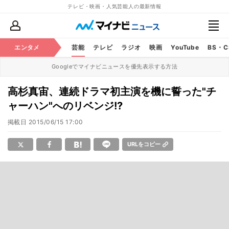
テレビ・映画・人気芸能人の最新情報
エンタメ
芸能
テレビ
ラジオ
映画
YouTube
BS・
Googleでマイナビニュースを優先表示する方法
高杉真宙、連続ドラマ初主演を機に誓った"チ
ャーハン"へのリベンジ!?
掲載日
2015/06/15 17:00
URLをコピー