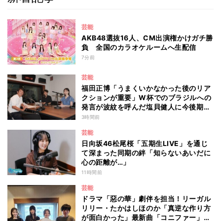
芸能
AKB48選抜16人、CM出演権かけガチ勝
負 全国のカラオケルームへ生配信
7分前
芸能
福田正博「うまくいかなかった後のリア
クションが重要」W杯でのブラジルへの
発言が波紋を呼んだ塩貝健人に今後期待
することは？
3時間前
芸能
日向坂46松尾桜「五期生LIVE」を通じ
て深まった同期の絆「知らないあいだに
心の距離が…」
11時間前
芸能
ドラマ「惡の華」劇伴を担当！リーガル
リリー・たかはしほのか「真逆な作り方
が面白かった」最新曲「コニファー」制