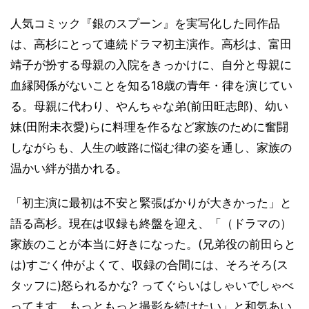
人気コミック『銀のスプーン』を実写化した同作品
は、高杉にとって連続ドラマ初主演作。高杉は、富田
靖子が扮する母親の入院をきっかけに、自分と母親に
血縁関係がないことを知る18歳の青年・律を演じてい
る。母親に代わり、やんちゃな弟(前田旺志郎)、幼い
妹(田附未衣愛)らに料理を作るなど家族のために奮闘
しながらも、人生の岐路に悩む律の姿を通し、家族の
温かい絆が描かれる。
「初主演に最初は不安と緊張ばかりが大きかった」と
語る高杉。現在は収録も終盤を迎え、「（ドラマの）
家族のことが本当に好きになった。(兄弟役の前田らと
は)すごく仲がよくて、収録の合間には、そろそろ(ス
タッフに)怒られるかな? ってぐらいはしゃいでしゃべ
ってます。もっともっと撮影を続けたい」と和気あい