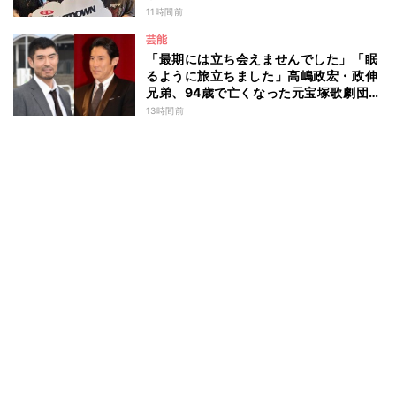
作秘話も
11時間前
芸能
「最期には立ち会えませんでした」「眠
るように旅立ちました」高嶋政宏・政伸
兄弟、94歳で亡くなった元宝塚歌劇団ト
ップスターの母・寿美花代を追悼 ここ
13時間前
数年は誤嚥性肺炎で入退院を繰り返して
いた