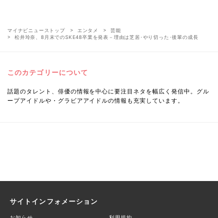
マイナビニューストップ
エンタメ
芸能
松井玲奈、8月末でのSKE48卒業を発表－理由は芝居･やり切った･後輩の成長
このカテゴリーについて
話題のタレント、俳優の情報を中心に要注目ネタを幅広く発信中。グル
ープアイドルや・グラビアアイドルの情報も充実しています。
サイトインフォメーション
お知らせ
利用規約