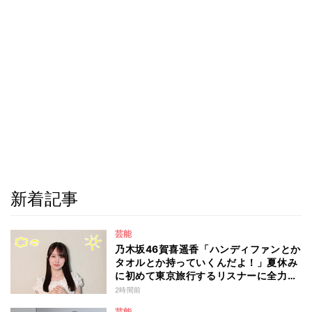
新着記事
芸能
乃木坂46賀喜遥香「ハンディファンとか
タオルとか持っていくんだよ！」夏休み
に初めて東京旅行するリスナーに全力ア
ドバイス！
2時間前
芸能