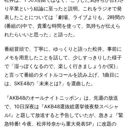
松井は、1つの理由ではなく、こうした気持ちが合わさ
り卒業という結論に至ったと説明。これをラジオで発
表したことについては「劇場、ライブよりも、2時間の
(番組の)中で、貴重な時間を使って、気持ちが伝えら
れたらいいと思った」と語った。
番組冒頭で、丁寧に、ゆっくりと語った松井。事前に
メモを用意したことを話して、少しすっきりした様子
で「湿っぽくなるので、楽しく行きましょうか(笑)」
と言って番組のタイトルコールを読み上げ、1曲目に
は、SKE48の「未来とは?」を選曲した。
『AKB48のオールナイトニッポン』は、先週の放送
で、10日深夜は『AKB48選抜総選挙後夜祭スペシャ
ル!』と題して放送すると予告していたが、急きょ『緊
急特番! 今夜、松井玲奈から重大発表SP』に改題の