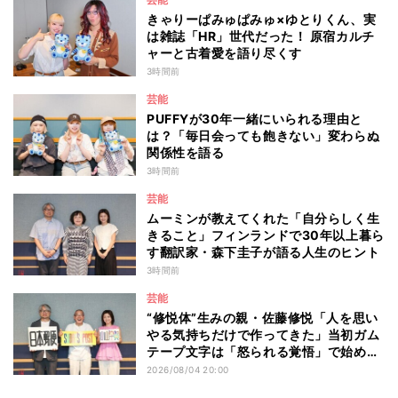
きゃりーぱみゅぱみゅ×ゆとりくん、実
は雑誌「HR」世代だった！ 原宿カルチ
ャーと古着愛を語り尽くす
3時間前
芸能
PUFFYが30年一緒にいられる理由と
は？「毎日会っても飽きない」変わらぬ
関係性を語る
3時間前
芸能
ムーミンが教えてくれた「自分らしく生
きること」フィンランドで30年以上暮ら
す翻訳家・森下圭子が語る人生のヒント
3時間前
芸能
“修悦体”生みの親・佐藤修悦「人を思い
やる気持ちだけで作ってきた」当初ガム
テープ文字は「怒られる覚悟」で始め
た？
2026/08/04 20:00