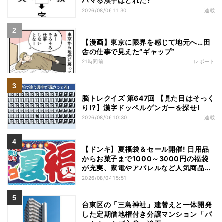
ハマる漢字はどれだ?
2026/08/06 11:30
連載
【漫画】東京に限界を感じて地元へ…田
舎の仕事で見えた“ギャップ”
21時間前
レポート
脳トレクイズ 第647回 【見た目はそっく
り!?】漢字ドッペルゲンガーを探せ!
2026/08/06 10:30
連載
【ドンキ】夏福袋＆セール開催! 日用品
からお菓子まで1000～3000円の福袋
が充実、家電やアパレルなど人気商品も
特価
2026/08/04 15:51
台東区の「三島神社」建替えと一体開発
した定期借地権付き分譲マンション「パ