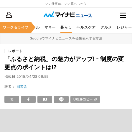
いい仕事は、いい暮らしから
ャリア
ワーク＆ライフ
ビジネススキル
マネー
暮らし
ヘルスケア
グルメ
レジャー
Googleでマイナビニュースを優先表示する方法
レポート
「ふるさと納税」の魅力がアップ! - 制度の変
更点のポイントは!?
掲載日
2015/04/28 09:55
著者：
回遊舎
URLをコピー