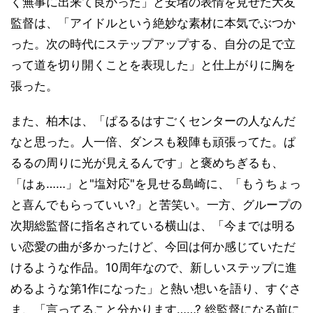
く無事に出来て良かった」と安堵の表情を見せた大友
監督は、「アイドルという絶妙な素材に本気でぶつか
った。次の時代にステップアップする、自分の足で立
って道を切り開くことを表現した」と仕上がりに胸を
張った。
また、柏木は、「ぱるるはすごくセンターの人なんだ
なと思った。人一倍、ダンスも殺陣も頑張ってた。ぱ
るるの周りに光が見えるんです」と褒めちぎるも、
「はぁ……」と"塩対応"を見せる島崎に、「もうちょっ
と喜んでもらっていい?」と苦笑い。一方、グループの
次期総監督に指名されている横山は、「今までは明る
い恋愛の曲が多かったけど、今回は何か感じていただ
けるような作品。10周年なので、新しいステップに進
めるような第1作になった」と熱い想いを語り、すぐさ
ま、「言ってること分かります……? 総監督になる前に