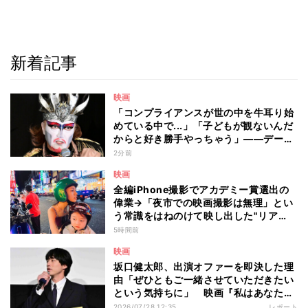
新着記事
映画
「コンプライアンスが世の中を牛耳り始
めている中で...」「子どもが観ないんだ
からと好き勝手やっちゃう」――デーモ
ン閣下が語る映画『レディ・オア・ノッ
2分前
ト2』の"狂気"とは?
映画
全編iPhone撮影でアカデミー賞選出の
偉業→「夜市での映画撮影は無理」とい
う常識をはねのけて映し出した"リア
ル"とは――ツォウ監督が語る映画『左
5時間前
利き少女』の舞台裏
映画
坂口健太郎、出演オファーを即決した理
由「ぜひともご一緒させていただきたい
という気持ちに」 映画『私はあなたを
知らない、』完成披露舞台挨拶
2026/07/28 12:35
レポート