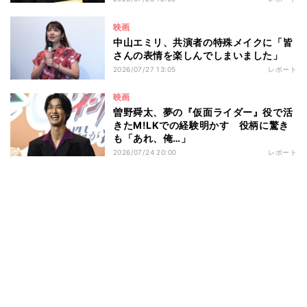
映画
中山エミリ、共演者の特殊メイクに「皆
さんの表情を楽しんでしまいました」
2026/07/27 13:05
レポート
映画
曽野舜太、夢の『仮面ライダー』役で活
きたM!LKでの経験明かす 役柄に驚き
も「あれ、俺…」
2026/07/24 20:00
レポート