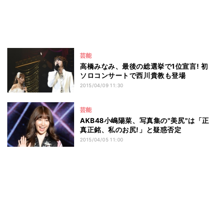
芸能
高橋みなみ、最後の総選挙で1位宣言! 初
ソロコンサートで西川貴教も登場
2015/04/09 11:30
芸能
AKB48小嶋陽菜、写真集の"美尻"は「正
真正銘、私のお尻!」と疑惑否定
2015/04/05 11:00