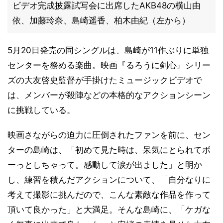
ビデオ完成披露試写会に出席したAKB48の横山由
依、加藤玲奈、島崎遥香、柏木由紀（左から）
5月20日発売の同シングルは、島崎が11作ぶりに単独
センターを務める楽曲。映画『るろうに剣心』シリー
ズの大友啓史監督が手掛けたミュージックビデオで
は、メンバーが殺陣などの本格的なアクションシーン
に挑戦している。
映画さながらの迫力に圧倒されたファンを前に、セン
ターの島崎は、「初めて見た時は、呆気にとられてボ
ーっとしちゃって。感動して涙が出ました」と明か
し、練習を積んだアクションについて、「自分なりに
考えて撮影に挑んだので、こんな素敵な作品を作って
頂いて良かった」と大満足。そんな島崎に、「ケガな