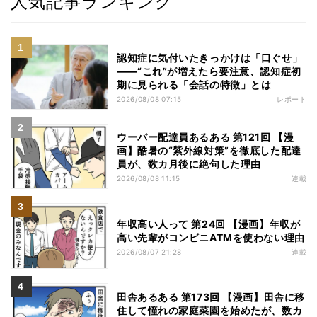
人気記事ランキング
認知症に気付いたきっかけは「口ぐせ」
――“これ”が増えたら要注意、認知症初
期に見られる「会話の特徴」とは
2026/08/08 07:15
レポート
ウーバー配達員あるある 第121回 【漫
画】酷暑の“紫外線対策”を徹底した配達
員が、数カ月後に絶句した理由
2026/08/08 11:15
連載
年収高い人って 第24回 【漫画】年収が
高い先輩がコンビニATMを使わない理由
2026/08/07 21:28
連載
田舎あるある 第173回 【漫画】田舎に移
住して憧れの家庭菜園を始めたが、数カ