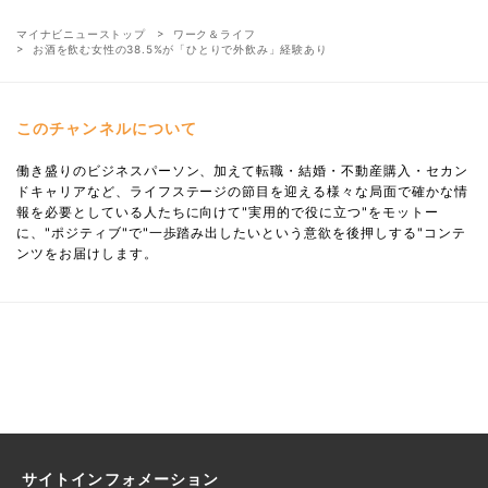
マイナビニューストップ
ワーク＆ライフ
お酒を飲む女性の38.5%が「ひとりで外飲み」経験あり
このチャンネルについて
働き盛りのビジネスパーソン、加えて転職・結婚・不動産購入・セカン
ドキャリアなど、ライフステージの節目を迎える様々な局面で確かな情
報を必要としている人たちに向けて"実用的で役に立つ"をモットー
に、"ポジティブ"で"一歩踏み出したいという意欲を後押しする"コンテ
ンツをお届けします。
サイトインフォメーション