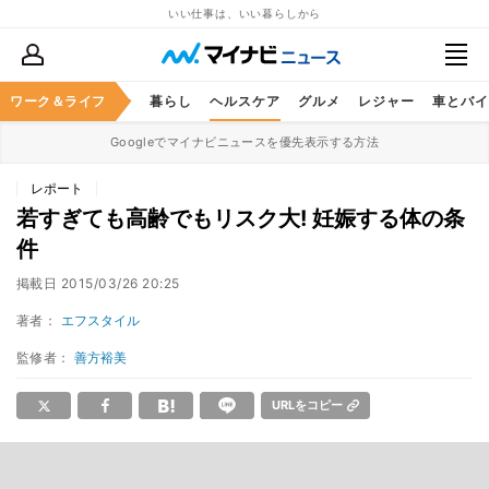
いい仕事は、いい暮らしから
ジネススキル
ワーク＆ライフ
マネー
暮らし
ヘルスケア
グルメ
レジャー
車とバイ
Googleでマイナビニュースを優先表示する方法
レポート
若すぎても高齢でもリスク大! 妊娠する体の条
件
掲載日
2015/03/26 20:25
著者：
エフスタイル
監修者：
善方裕美
URLをコピー