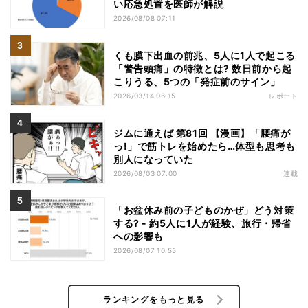
い応急処置を医師が解説
2026/08/08 07:11
くも膜下出血の前兆、5人に1人で起こる
「警告頭痛」の特徴とは? 数日前から起
こりうる、5つの「発症前のサイン」
2026/03/14 06:15
レポート
ジムに通えば 第81回 【漫画】「腰痛が
っ!」で筋トレを始めたら…体型も思考も
別人になっていた
2026/08/03 07:00
連載
「お盆休み前の子どものかぜ」どう対策
する? - 約5人に1人が経験、旅行・帰省
への影響も
2026/08/07 10:55
ランキングをもっと見る