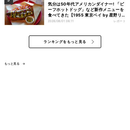
気分は50年代アメリカンダイナー! 「ビ
ーフホットドッグ」など新作メニューを
食べてきた【1955 東京ベイ by 星野リ
ゾート宿泊レポ】
2026/08/01 06:11
レポート
ランキングをもっと見る
もっと見る