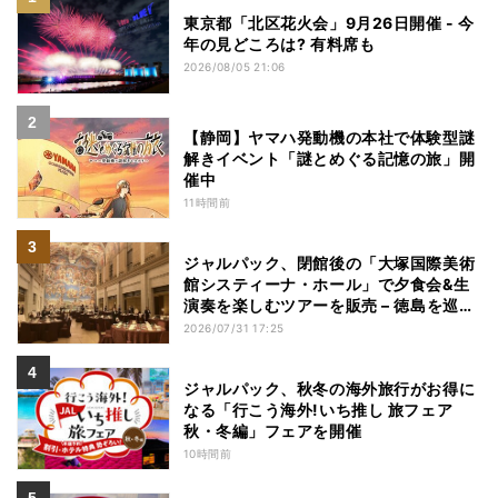
東京都「北区花火会」9月26日開催 - 今
年の見どころは? 有料席も
2026/08/05 21:06
【静岡】ヤマハ発動機の本社で体験型謎
解きイベント「謎とめぐる記憶の旅」開
催中
11時間前
ジャルパック、閉館後の「大塚国際美術
館システィーナ・ホール」で夕食会&生
演奏を楽しむツアーを販売 – 徳島を巡る
5つのコース
2026/07/31 17:25
ジャルパック、秋冬の海外旅行がお得に
なる「行こう海外!いち推し 旅フェア
秋・冬編」フェアを開催
10時間前