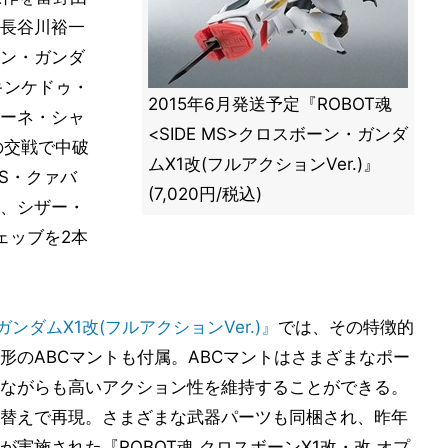
長谷川裕一
ン・ガンダ
キンケドゥ・
2015年6月発送予定『ROBOT魂
ーネ・シャ
<SIDE MS>クロスボーン・ガンダ
の交戦で中破
ムX1改(フルアクションVer.)』
S・クァバ
(7,020円/税込)
、シザー・
ェッブを2本
ガンダムX1改(フルアクションVer.)』
では、その特徴的
形のABCマントも付属。ABCマントはさまざまなポー
ながらも高いアクション性を維持することができる。
替えで再現。さまざまな武器パーツも同梱され、昨年
実施された『ROBOT魂 クロスボーンX1改・改 オプ