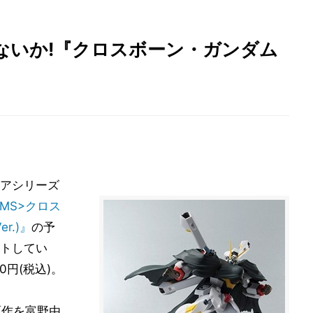
ないか!『クロスボーン・ガンダム
アシリーズ
E MS>クロス
r.)』
の予
トしてい
0円(税込)。
原作を富野由