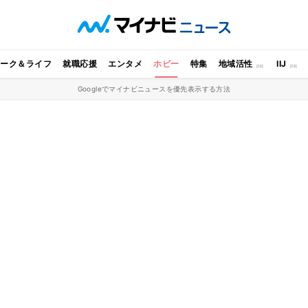
ワーク＆ライフ
就職応援
エンタメ
ホビー
特集
地域活性
IIJ
Googleでマイナビニュースを優先表示する方法