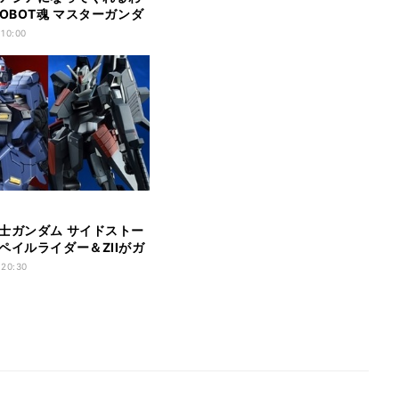
ROBOT魂 マスターガンダ
ツセット
 10:00
士ガンダム サイドストー
ペイルライダー＆ZIIがガ
 20:30