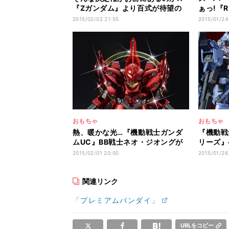
『Zガンダム』より百式が待望の
ぁっ!『
ROBOT魂化
ム』パー
2015/02/02 21:55
2015/01/24
おもちゃ
おもちゃ
熱、暖かな光…『機動戦士ガンダ
『機動戦
ムUC』BB戦士ネオ・ジオングが
リーズ』
豪華メッキに
ンプラに
2015/02/01 20:00
2015/01/26
関連リンク
「プレミアムバンダイ」
URLをコピー