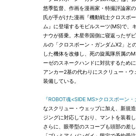
悠季監督、作画を漫画家・特撮評論家の
氏が手がけた漫画『機動戦士クロスボー
ム』に登場するモビルスーツ(MS)で、
ナウが搭乗。木星帝国側に寝返ったザビ
ルの「クロスボーン・ガンダムX2」と
した機体を改修し、死の旋風隊所属のM
ーゼのスネークハンドに対抗するために
アンカー2基の代わりにスクリュー・ウ
装備している。
『ROBOT魂<SIDE MS>クロスボーン・
なスクリュー・ウェッブに加え、新規造
ジングに対応しており、マントを装着し
さらに、眼帯型のスコープも頭部の差し
「プレミアムバンダイ」限定で予約受注が