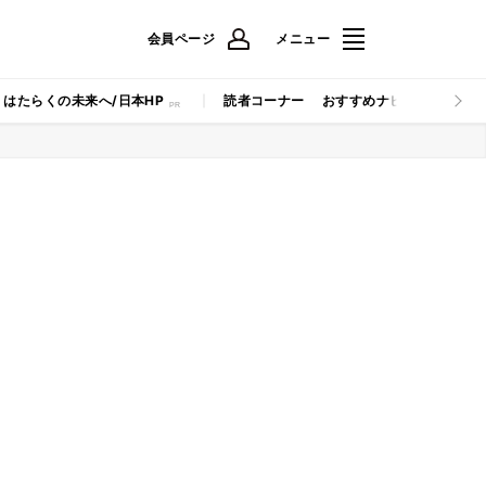
会員ページ
メニュー
はたらくの未来へ/日本HP
読者コーナー
おすすめナビ
マイナビB