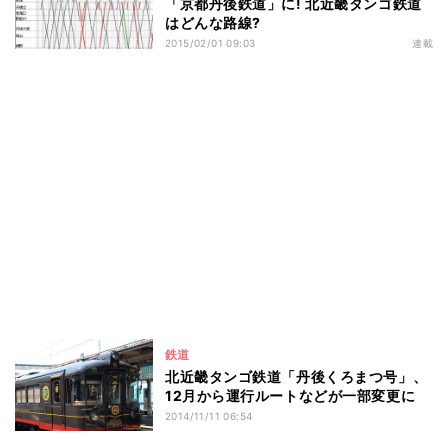
「京都丹後鉄道」に! 北近畿タンゴ鉄道
はどんな路線?
2015/02/01 09:03
連載
鉄道
北近畿タンゴ鉄道「丹後くろまつ号」、
12月から運行ルートなどが一部変更に
2014/11/11 06:54