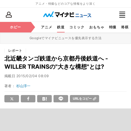
アニメ・特撮などのコアな情報をより深く
ホビー
アニメ
鉄道
コミック
おもちゃ
特撮
将棋
Googleでマイナビニュースを優先表示する方法
レポート
北近畿タンゴ鉄道から京都丹後鉄道へ -
WILLER TRAINSの"大きな構想"とは?
掲載日
2015/02/04 08:09
著者：
杉山淳一
URLをコピー