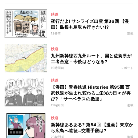
鉄道
夜行だよ! サンライズ出雲 第36回 【漫
画】島根も鳥取も行きたい!?
12分前
連載
鉄道
九州新幹線西九州ルート、国と佐賀県が
二者合意 - 今後はどうなる?
10時間前
レポート
鉄道
【漫画】青春鉄道 Histories 第95回 西
武鉄道が生まれ変わる…栄光の日々が再
び? 「サーベラスの撤退」
11時間前
連載
鉄道
新幹線あるある? 第54回 【漫画】東京か
ら広島へ遠征…交通手段は?
23時間前
連載