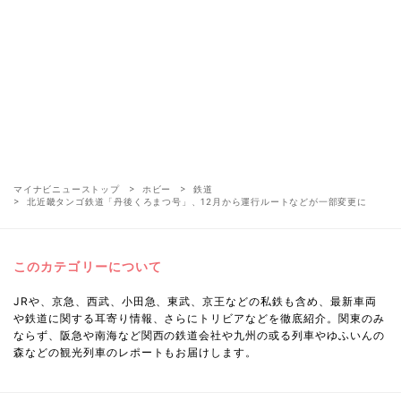
マイナビニューストップ
ホビー
鉄道
北近畿タンゴ鉄道「丹後くろまつ号」、12月から運行ルートなどが一部変更に
このカテゴリーについて
JRや、京急、西武、小田急、東武、京王などの私鉄も含め、最新車両
や鉄道に関する耳寄り情報、さらにトリビアなどを徹底紹介。関東のみ
ならず、阪急や南海など関西の鉄道会社や九州の或る列車やゆふいんの
森などの観光列車のレポートもお届けします。