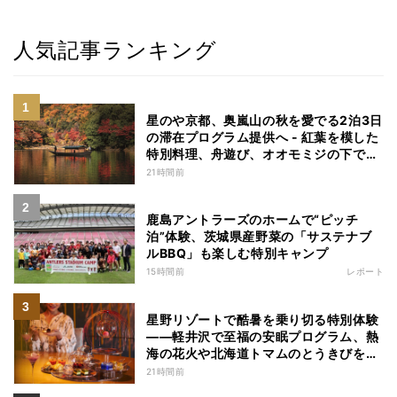
人気記事ランキング
星のや京都、奥嵐山の秋を愛でる2泊3日
の滞在プログラム提供へ - 紅葉を模した
特別料理、舟遊び、オオモミジの下でお
こなう深呼吸など
21時間前
鹿島アントラーズのホームで“ピッチ
泊”体験、茨城県産野菜の「サステナブ
ルBBQ」も楽しむ特別キャンプ
15時間前
レポート
星野リゾートで酷暑を乗り切る特別体験
——軽井沢で至福の安眠プログラム、熱
海の花火や北海道トマムのとうきびを主
役にしたアフタヌーンティー
21時間前