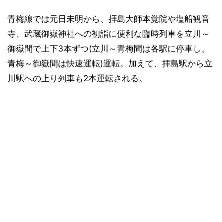
青梅線では元日未明から、拝島大師本覚院や塩船観音
寺、武蔵御嶽神社への初詣に便利な臨時列車を立川～
御嶽間で上下3本ずつ(立川～青梅間は各駅に停車し、
青梅～御嶽間は快速運転)運転。加えて、拝島駅から立
川駅への上り列車も2本運転される。