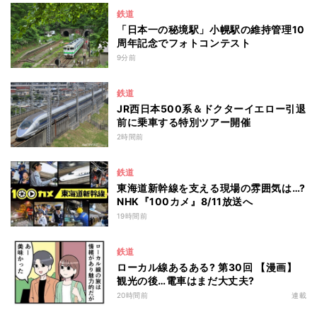
鉄道
「日本一の秘境駅」小幌駅の維持管理10
周年記念でフォトコンテスト
9分前
鉄道
JR西日本500系＆ドクターイエロー引退
前に乗車する特別ツアー開催
2時間前
鉄道
東海道新幹線を支える現場の雰囲気は…?
NHK『100カメ』8/11放送へ
19時間前
鉄道
ローカル線あるある? 第30回 【漫画】
観光の後…電車はまだ大丈夫?
20時間前
連載