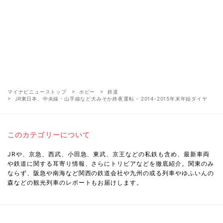
マイナビニューストップ
ホビー
鉄道
JR東日本、中央線・山手線など大みそか終夜運転 - 2014-2015年末年始ダイヤ
このカテゴリーについて
JRや、京急、西武、小田急、東武、京王などの私鉄も含め、最新車両
や鉄道に関する耳寄り情報、さらにトリビアなどを徹底紹介。関東のみ
ならず、阪急や南海など関西の鉄道会社や九州の或る列車やゆふいんの
森などの観光列車のレポートもお届けします。