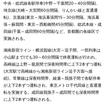
中央・総武線各駅停車(中野～千葉間20～40分間隔)、
埼京線(大崎～大宮間60分間隔、りんかい線と直通運
転)、京葉線(東京～海浜幕張間15～30分間隔、海浜幕
張～蘇我間・東京～西船橋間45分間隔)、総武本線・成
田線(千葉～成田間60分間隔)など、首都圏の各線区で
実施される。
湘南新宿ライン・横須賀線(大宮～逗子間、一部列車は
小山駅まで)でも30～60分間隔で終夜運転が行われ、
高崎線は上野～籠原間で深夜時間帯に上下2本ずつ運転
(大宮駅で高崎線から湘南新宿ライン逗子方面へ接
続)。常磐線は深夜時間帯、綾瀬～我孫子間で各駅停車
が上下2本ずつ運転され、東京メトロ千代田線と直通運
転を実施する。成田線我孫子～成田間でも深夜時間帯
に上下2本ずつ運転される。