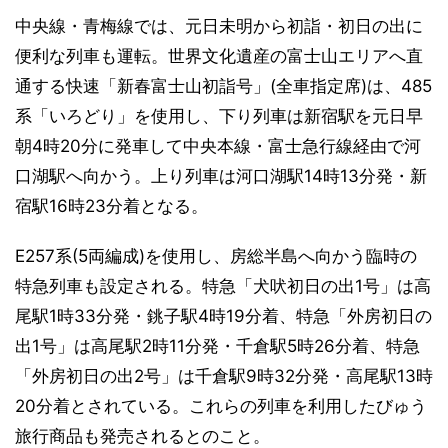
中央線・青梅線では、元日未明から初詣・初日の出に
便利な列車も運転。世界文化遺産の富士山エリアへ直
通する快速「新春富士山初詣号」(全車指定席)は、485
系「いろどり」を使用し、下り列車は新宿駅を元日早
朝4時20分に発車して中央本線・富士急行線経由で河
口湖駅へ向かう。上り列車は河口湖駅14時13分発・新
宿駅16時23分着となる。
E257系(5両編成)を使用し、房総半島へ向かう臨時の
特急列車も設定される。特急「犬吠初日の出1号」は高
尾駅1時33分発・銚子駅4時19分着、特急「外房初日の
出1号」は高尾駅2時11分発・千倉駅5時26分着、特急
「外房初日の出2号」は千倉駅9時32分発・高尾駅13時
20分着とされている。これらの列車を利用したびゅう
旅行商品も発売されるとのこと。