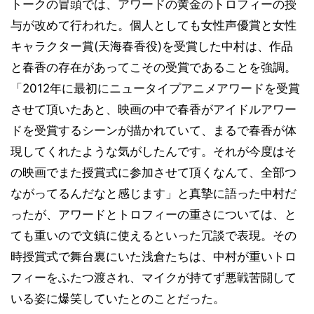
トークの冒頭では、アワードの黄金のトロフィーの授
与が改めて行われた。個人としても女性声優賞と女性
キャラクター賞(天海春香役)を受賞した中村は、作品
と春香の存在があってこその受賞であることを強調。
「2012年に最初にニュータイプアニメアワードを受賞
させて頂いたあと、映画の中で春香がアイドルアワー
ドを受賞するシーンが描かれていて、まるで春香が体
現してくれたような気がしたんです。それが今度はそ
の映画でまた授賞式に参加させて頂くなんて、全部つ
ながってるんだなと感じます」と真摯に語った中村だ
ったが、アワードとトロフィーの重さについては、と
ても重いので文鎮に使えるといった冗談で表現。その
時授賞式で舞台裏にいた浅倉たちは、中村が重いトロ
フィーをふたつ渡され、マイクが持てず悪戦苦闘して
いる姿に爆笑していたとのことだった。