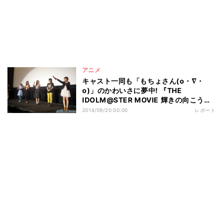
アニメ
キャスト一同も「もちょさん(o・∇・
o)」のかわいさに夢中! 『THE
IDOLM@STER MOVIE 輝きの向こう側
へ! VideoM@ster版』初日舞台挨拶
2014/09/20 00:00
レポート