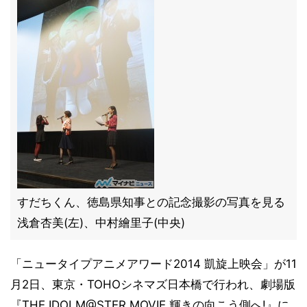
すだちくん、徳島県知事との記念撮影の写真を見る
浅倉杏美(左)、中村繪里子(中央)
「ニュータイプアニメアワード2014 凱旋上映会」が11
月2日、東京・TOHOシネマズ日本橋で行われ、劇場版
『THE IDOLM@STER MOVIE 輝きの向こう側へ!』に