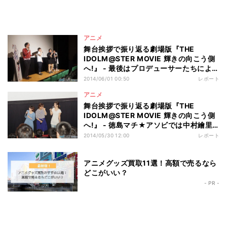
アニメ
舞台挨拶で振り返る劇場版『THE
IDOLM@STER MOVIE 輝きの向こう側
へ!』 - 最後はプロデューサーたちによ
る、プロデューサーのための舞台挨拶
2014/06/01 00:50
レポート
アニメ
舞台挨拶で振り返る劇場版『THE
IDOLM@STER MOVIE 輝きの向こう側
へ!』 - 徳島マチ★アソビでは中村繪里
子とSKE48松井玲奈のアイドル秘話も!
2014/05/30 12:00
レポート
アニメグッズ買取11選！高額で売るなら
どこがいい？
- PR -