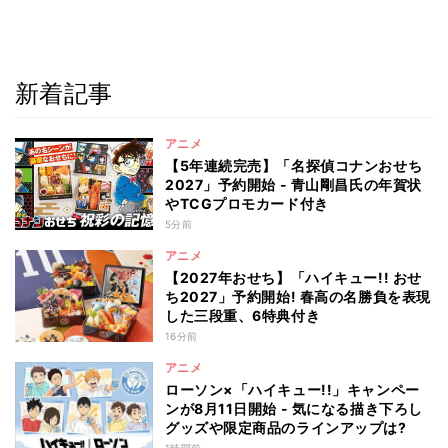
新着記事
アニメ
【5年連続完売】「名探偵コナンおせち
2027」予約開始 - 青山剛昌氏の年賀状
やTCGプロモカード付き
5分前
アニメ
【2027年おせち】「ハイキュー!! おせ
ち2027」予約開始! 春高の名勝負を表現
した三段重、6特典付き
16分前
アニメ
ローソン×「ハイキュー!!」キャンペー
ンが8月11日開始 - 気になる描き下ろし
グッズや限定商品のラインアップは?