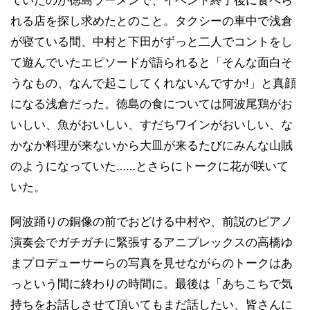
ていたのが徳島ラーメンで、イベント終了後に食べら
れる店を探し求めたとのこと。タクシーの車中で浅倉
が寝ている間、中村と下田がずっと二人でコントをし
て遊んでいたエピソードが語られると「そんな面白そ
うなもの、なんで起こしてくれないんですか!」と真顔
になる浅倉だった。徳島の食については阿波尾鶏がお
いしい、魚がおいしい、すだちワインがおいしい、な
かなか料理が来ないから大皿が来るたびにみんな山賊
のようになっていた……とさらにトークに花が咲いて
いた。
阿波踊りの銅像の前でおどける中村や、前説のピアノ
演奏会でガチガチに緊張するアニプレックスの高橋ゆ
まプロデューサーらの写真を見せながらのトークはあ
っという間に終わりの時間に。最後は「あちこちで気
持ちをお話しさせて頂いてもまだ話したい、皆さんに