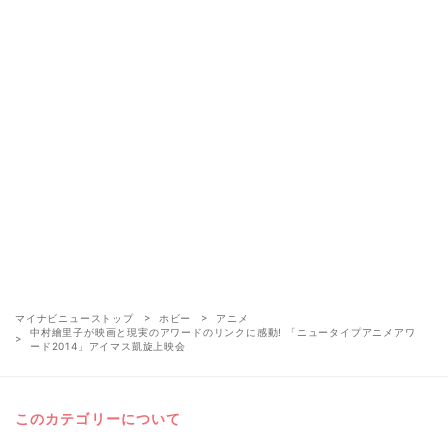
マイナビニューストップ
ホビー
アニメ
中村繪里子が映画と現実のアワードのリンクに感動! 「ニュータイプアニメアワ
ード2014」アイマス凱旋上映会
このカテゴリーについて