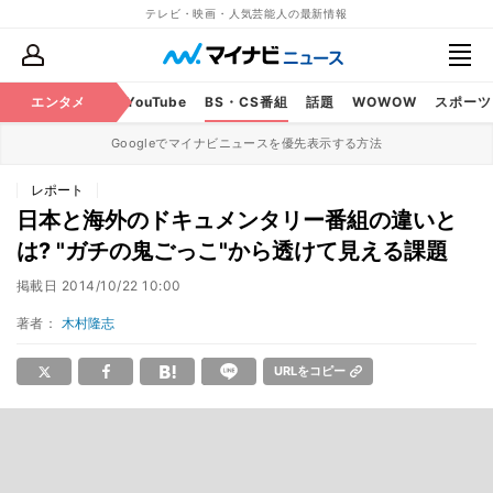
テレビ・映画・人気芸能人の最新情報
ビ
ラジオ
エンタメ
映画
YouTube
BS・CS番組
話題
WOWOW
スポーツ
Googleでマイナビニュースを優先表示する方法
レポート
日本と海外のドキュメンタリー番組の違いと
は? "ガチの鬼ごっこ"から透けて見える課題
掲載日
2014/10/22 10:00
著者：
木村隆志
URLをコピー