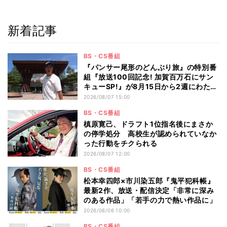
新着記事
BS・CS番組
『パンサー尾形のどんぶり旅』の特別番
組『放送100回記念! 加賀百万石にサン
キューSP!』が8月15日から2週にわたり
放送 100回記念にふさわしい豪華な金
2026/08/07 15:00
沢旅
BS・CS番組
槙原寛己、ドラフト1位指名後にまさか
の停学処分 高校生が認められていなか
った行動をチクられる
2026/08/07 12:00
BS・CS番組
松本幸四郎×市川染五郎『鬼平犯科帳』
最新2作、放送・配信決定「非常に深み
のある作品」「若手の力で熱い作品に」
2026/08/06 10:00
BS・CS番組