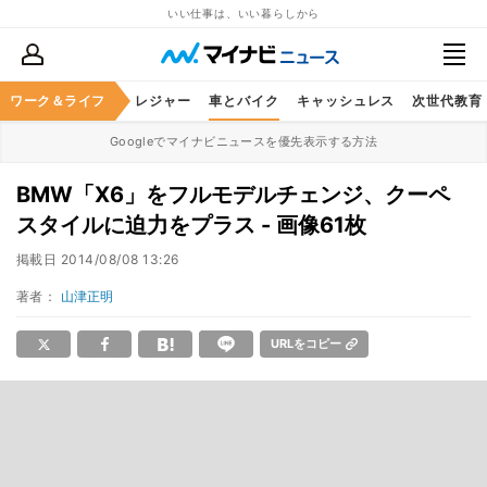
いい仕事は、いい暮らしから
ヘルスケア
ワーク＆ライフ
グルメ
レジャー
車とバイク
キャッシュレス
次世代教育
Googleでマイナビニュースを優先表示する方法
BMW「X6」をフルモデルチェンジ、クーペ
スタイルに迫力をプラス - 画像61枚
掲載日
2014/08/08 13:26
著者：
山津正明
URLをコピー