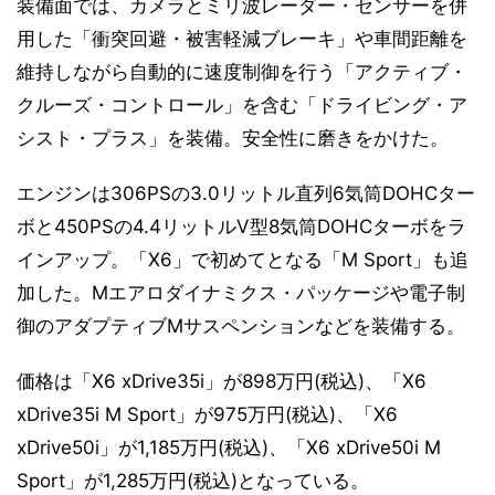
装備面では、カメラとミリ波レーダー・センサーを併
用した「衝突回避・被害軽減ブレーキ」や車間距離を
維持しながら自動的に速度制御を行う「アクティブ・
クルーズ・コントロール」を含む「ドライビング・ア
シスト・プラス」を装備。安全性に磨きをかけた。
エンジンは306PSの3.0リットル直列6気筒DOHCター
ボと450PSの4.4リットルV型8気筒DOHCターボをラ
インアップ。「X6」で初めてとなる「M Sport」も追
加した。Mエアロダイナミクス・パッケージや電子制
御のアダプティブMサスペンションなどを装備する。
価格は「X6 xDrive35i」が898万円(税込)、「X6
xDrive35i M Sport」が975万円(税込)、「X6
xDrive50i」が1,185万円(税込)、「X6 xDrive50i M
Sport」が1,285万円(税込)となっている。