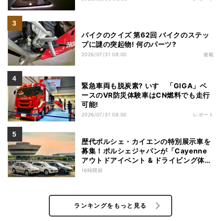
バイクのクイズ 第62回 バイクのステッ
プに謎の突起物! 何のパーツ?
2026/07/31 08:00
連載
緊急車両も脱炭素? いすゞ「GIGA」ベ
ースのVR防災体験車はCN燃料でも走行
可能!
2026/07/31 08:00
レポート
歴代ポルシェ・カイエンの特別展示車を
募集！ポルシェジャパンが「Cayenne
アウトドアイベント & ドライビング体
験」を開催
16時間前
ランキングをもっと見る