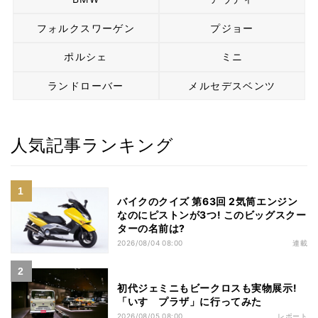
フォルクスワーゲン
プジョー
ポルシェ
ミニ
ランドローバー
メルセデスベンツ
人気記事ランキング
バイクのクイズ 第63回 2気筒エンジン
なのにピストンが3つ! このビッグスクー
ターの名前は?
2026/08/04 08:00
連載
初代ジェミニもビークロスも実物展示!
「いすゞプラザ」に行ってみた
2026/08/05 08:00
レポート