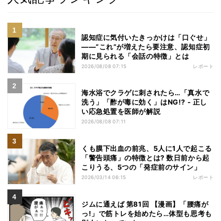
認知症に気付いたきっかけは「口ぐせ」
――“これ”が増えたら要注意、認知症初
期に見られる「会話の特徴」とは
2026/08/08 07:15
レポート
海水浴でクラゲに刺されたら…「真水で
洗う」「酢が毒に効く」はNG!? - 正し
い応急処置を医師が解説
2026/08/08 07:11
くも膜下出血の前兆、5人に1人で起こる
「警告頭痛」の特徴とは? 数日前から起
こりうる、5つの「発症前のサイン」
2026/03/14 06:15
レポート
ジムに通えば 第81回 【漫画】「腰痛が
っ!」で筋トレを始めたら…体型も思考も