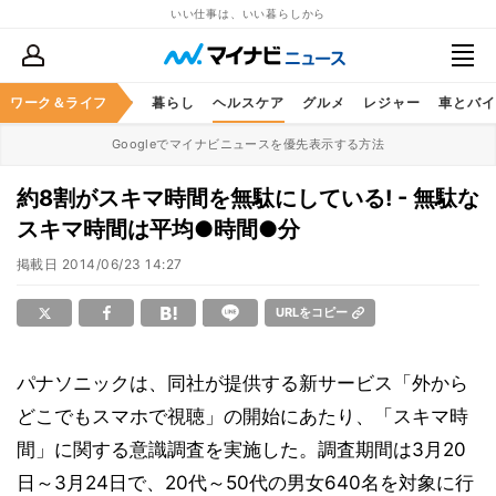
いい仕事は、いい暮らしから
ジネススキル
ワーク＆ライフ
マネー
暮らし
ヘルスケア
グルメ
レジャー
車とバイ
Googleでマイナビニュースを優先表示する方法
約8割がスキマ時間を無駄にしている! - 無駄な
スキマ時間は平均●時間●分
掲載日
2014/06/23 14:27
URLをコピー
パナソニックは、同社が提供する新サービス「外から
どこでもスマホで視聴」の開始にあたり、「スキマ時
間」に関する意識調査を実施した。調査期間は3月20
日～3月24日で、20代～50代の男女640名を対象に行