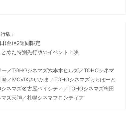
先行版』
5日(金)※2週間限定
をまとめた特別先行版のイベント上映
リー／TOHOシネマズ六本木ヒルズ／TOHOシネマ
崎／MOVIXさいたま／TOHOシネマズららぽーと
HOシネマズ名古屋ベイシティ／TOHOシネマズ梅田
シネマズ天神／札幌シネマフロンティア