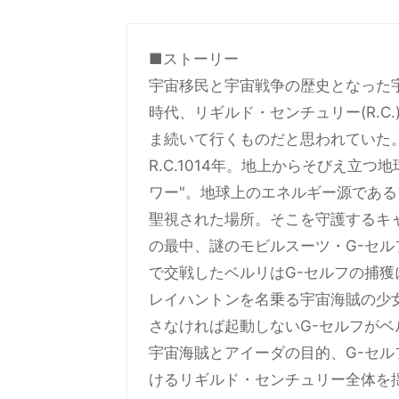
■ストーリー
宇宙移民と宇宙戦争の歴史となった
時代、リギルド・センチュリー(R.
ま続いて行くものだと思われていた
R.C.1014年。地上からそびえ立
ワー"。地球上のエネルギー源であ
聖視された場所。そこを守護するキ
の最中、謎のモビルスーツ・G-セ
で交戦したベルリはG-セルフの捕獲
レイハントンを名乗る宇宙海賊の少
さなければ起動しないG-セルフがベ
宇宙海賊とアイーダの目的、G-セ
けるリギルド・センチュリー全体を