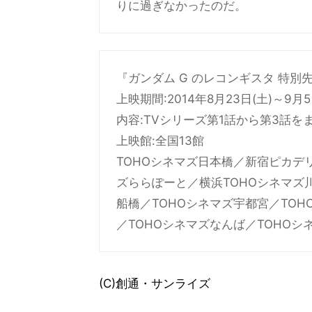
りに過ぎなかったのだ。
『ガンダム G のレコンギスタ 特別
上映期間:2014年8月23日(土)～9月
内容:TVシリーズ第1話から第3話
上映館:全国13館
TOHOシネマズ日本橋／新宿ピカデ
ズららぽーと／横浜TOHOシネマズ川
船橋／TOHOシネマズ宇都宮／TO
／TOHOシネマズなんば／TOHO
(C)創通・サンライズ