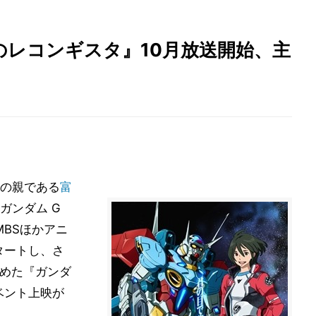
のレコンギスタ』10月放送開始、主
の親である
富
ガンダム G
MBSほかアニ
タートし、さ
とめた『ガンダ
ベント上映が