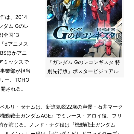
は、2014
ンダム Gのレ
(全国13
を「dアニメス
BSほかアニ
アミックスで
『ガンダム Gのレコンギスタ 特
事業部が担当
別先行版』ポスタービジュアル
リー、TOHO
公開される。
ベルリ・ゼナムは、新進気鋭22歳の声優・石井マーク
機動戦士ガンダムAGE』でミレース・アロイ役、フリ
村侑が演じる。ノレド・ナグ役は『機動戦士ガンダム
子、ルイン・リー役は『ガンダムビルドファイターズ』