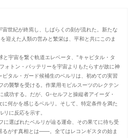
宇宙世紀が終焉し、しばらくの刻が流れた。新たな
C.)を迎えた人類の営みと繁栄は、平和と共にこのま
。
つ地球と宇宙を繋ぐ軌道エレベータ、"キャピタル・タ
るフォトン・バッテリーを宇宙よりもたらすが故に神
ャピタル・ガード候補生のベルリは、初めての実習
ルフの襲撃を受ける。作業用モビルスーツのレクテン
に成功する。だが、G-セルフと操縦者アイーダ・
女に何かを感じるベルリ。そして、特定条件を満た
ルリに反応を示す。
ルフに選ばれたベルリが辿る運命、その果てに待ち受
揺るがす真相とは――。全てはレコンギスタの始ま