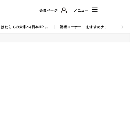
会員ページ
メニュー
はたらくの未来へ/日本HP
読者コーナー
おすすめナビ
マイナビB