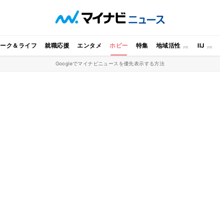
ワーク＆ライフ
就職応援
エンタメ
ホビー
特集
地域活性
IIJ
Googleでマイナビニュースを優先表示する方法