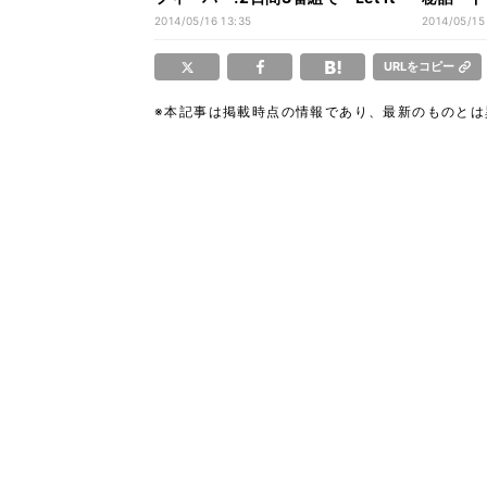
Go」披露
れる?」
2014/05/16 13:35
2014/05/15
URLをコピー
※本記事は掲載時点の情報であり、最新のものと