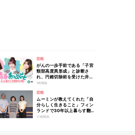
芸能
がんの一歩手前である「子宮
頸部高度異形成」と診断さ
れ、円錐切除術を受けた井口
綾子が病気発覚時のリアルな
1時間前
心境や葛藤を語る ABEMA
芸能
トーク番組『青春あっぷで～
ムーミンが教えてくれた「自
と -もっと話そう、子宮頸が
分らしく生きること」フィン
ん予防-』
ランドで30年以上暮らす翻訳
家・森下圭子が語る人生のヒ
17時間前
ント