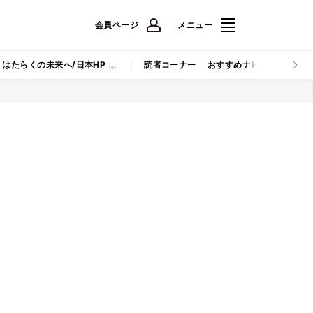
会員ページ
メニュー
はたらくの未来へ/日本HP
読者コーナー
おすすめナビ
マイナビB