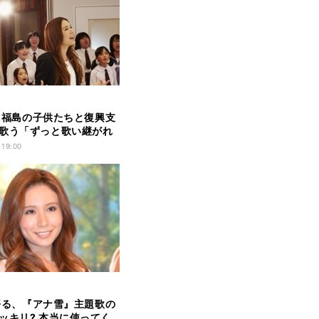
J.、福島の子供たちと復興支
歌う「ずっと歌い継がれ
」
 19:00
J.語る、『アナ雪』主題歌の
ッキリ? 本当に使ってく