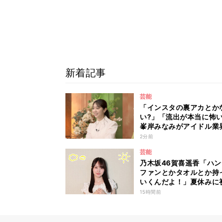
新着記事
芸能
「インスタの裏アカとか
い?」「流出が本当に怖
峯岸みなみがアイドル業
リアルな危険性を説く 
2分前
密のママ園』特別編
芸能
乃木坂46賀喜遥香「ハ
ファンとかタオルとか持
いくんだよ！」夏休みに
て東京旅行するリスナー
15時間前
力アドバイス！