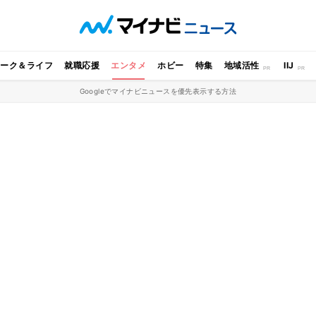
ワーク＆ライフ
就職応援
エンタメ
ホビー
特集
地域活性
IIJ
Googleでマイナビニュースを優先表示する方法