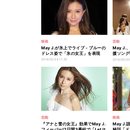
映画
芸能
May J.が氷上でライブ - ブルーの
May 
ドレス姿で「氷の女王」を表現
援ソング
るように
2014/02/24 11:30
2014/05/30
芸能
映画
『アナと雪の女王』効果でMay J.
May 
フィーバー!2日間3番組で「Let It
秘話「ド