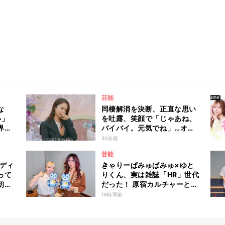
芸能
な
同棲解消を決断、正直な思い
い」
を吐露、笑顔で「じゃあね、
界の
バイバイ。元気でね」…オダ
『秘
ミユの成長を見届けた平祐奈
32分前
も思わず涙 『ガールオアレ
芸能
ディ3』
ンディ
きゃりーぱみゅぱみゅ×ゆと
って
りくん、実は雑誌「HR」世代
初め
だった！ 原宿カルチャーと古
に全
着愛を語り尽くす
16時間前