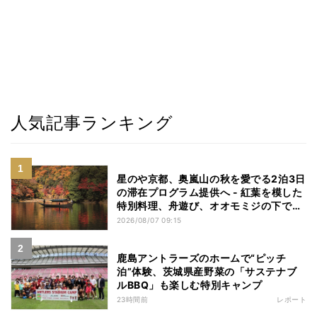
人気記事ランキング
星のや京都、奥嵐山の秋を愛でる2泊3日
の滞在プログラム提供へ - 紅葉を模した
特別料理、舟遊び、オオモミジの下でお
こなう深呼吸など
2026/08/07 09:15
鹿島アントラーズのホームで“ピッチ
泊”体験、茨城県産野菜の「サステナブ
ルBBQ」も楽しむ特別キャンプ
23時間前
レポート