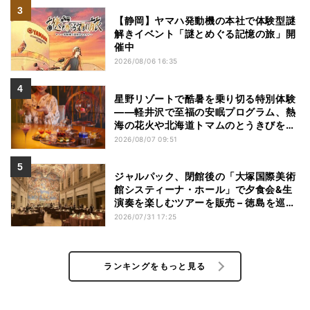
【静岡】ヤマハ発動機の本社で体験型謎
解きイベント「謎とめぐる記憶の旅」開
催中
2026/08/06 16:35
星野リゾートで酷暑を乗り切る特別体験
——軽井沢で至福の安眠プログラム、熱
海の花火や北海道トマムのとうきびを主
役にしたアフタヌーンティー
2026/08/07 09:51
ジャルパック、閉館後の「大塚国際美術
館システィーナ・ホール」で夕食会&生
演奏を楽しむツアーを販売 – 徳島を巡る
5つのコース
2026/07/31 17:25
ランキングをもっと見る