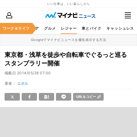
いい仕事は、いい暮らしから
暮らし
ワーク＆ライフ
ヘルスケア
グルメ
レジャー
車とバイク
キャッシュレス
Googleでマイナビニュースを優先表示する方法
東京都・浅草を徒歩や自転車でぐるっと巡る
スタンプラリー開催
掲載日
2014/05/28 07:00
著者：
エボル
URLをコピー