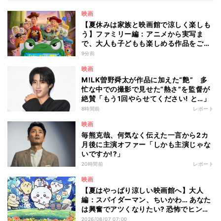
映画
【夏休みは家族と映画館で涼しく楽しも
う】ファミリー編：アニメから実写ま
で、大人も子どもも楽しめる作品をご紹
介 - 編集部が注目する最新映画5選
9分前
映画
M!LK曽野舜太が作品に加えた“艶” 多
忙な中での撮影で見せた“熱さ”を監督が
絶賛「もう1回やらせてください! と…」
8時間前
レポート
映画
毎熊克哉、何気なく伝えた一言から2カ
月後に主演オファー「しかも主演じゃな
いですか!?」
20時間前
レポート
映画
【夏はやっぱり涼しい映画館へ】大人
編：スパイダーマン、ちいかわ… あなた
は興奮でアツくなりたい? 恐怖でヒンヤ
リしたい? - 編集部が注目する最新映画5
2026/08/07 07:00