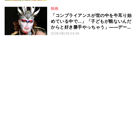
選
映画
「コンプライアンスが世の中を牛耳り始
めている中で...」「子どもが観ないんだ
からと好き勝手やっちゃう」――デーモ
ン閣下が語る映画『レディ・オア・ノッ
2026/08/06 04:00
ト2』の"狂気"とは?