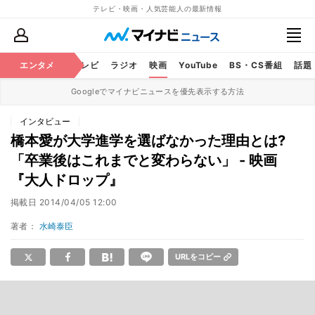
テレビ・映画・人気芸能人の最新情報
エンタメ
芸能
テレビ
ラジオ
映画
YouTube
BS・CS番組
話題
Googleでマイナビニュースを優先表示する方法
インタビュー
橋本愛が大学進学を選ばなかった理由とは?
「卒業後はこれまでと変わらない」 - 映画
『大人ドロップ』
掲載日
2014/04/05 12:00
著者：
水崎泰臣
URLをコピー