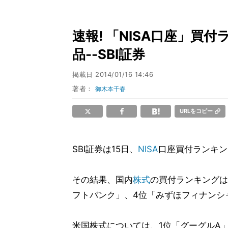
速報! 「NISA口座」買
品--SBI証券
掲載日
2014/01/16 14:46
著者：
御木本千春
URLをコピー
SBI証券は15日、
NISA
口座買付ランキング
その結果、国内
株式
の買付ランキングは
フトバンク」、4位「みずほフィナンシ
米国株式については、1位「グーグルA