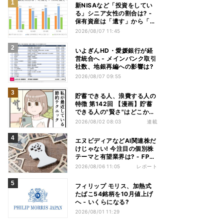
新NISAなど「投資をしてい
る」シニア女性の割合は? -
保有資産は「遺す」から「使
い切る」へ価値観がシフトか
2026/08/07 11:45
いよぎんHD・愛媛銀行が経
営統合へ - メインバンク取引
社数、地銀再編への影響は?
2026/08/07 09:55
貯蓄できる人、浪費する人の
特徴 第142回 【漫画】貯蓄
できる人の"賢さ"はどこか
ら? スーパーでの意外な習慣
2026/08/02 08:03
連載
エヌビディアなどAI関連株だ
けじゃない! 今注目の個別株
テーマと有望業界は? - FP解
説
2026/08/06 11:05
レポート
フィリップ モリス、加熱式
たばこ54銘柄を10月値上げ
へ - いくらになる?
2026/08/01 11:29