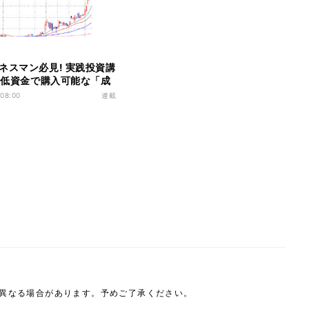
ネスマン必見! 実践投資講
回 低資金で購入可能な「成
選ぶコツは?
 08:00
連載
は異なる場合があります。予めご了承ください。