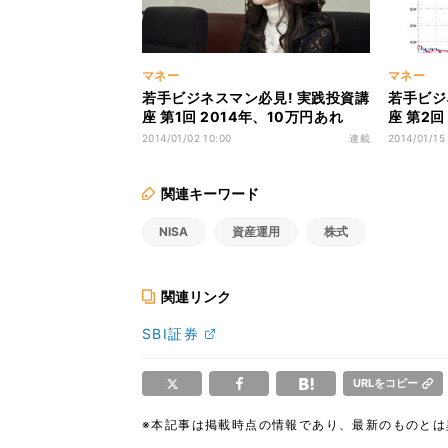
マネー
マネー
若手ビジネスマン必見! 実践投資講
若手ビジ
座 第1回 2014年、10万円あれ
座 第2
ば"株式投資"ができる!?
長株」を
2014/01/02 10:00
連載
2014/01/15
関連キーワード
NISA
資産運用
株式
関連リンク
SBI証券
URLをコピー
※本記事は掲載時点の情報であり、最新のものと