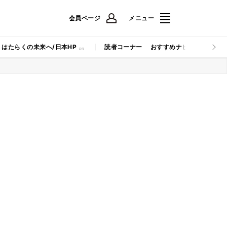
会員ページ
メニュー
はたらくの未来へ/日本HP
読者コーナー
おすすめナビ
マイナビB