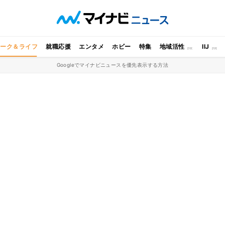
ワーク＆ライフ
就職応援
エンタメ
ホビー
特集
地域活性
IIJ
Googleでマイナビニュースを優先表示する方法