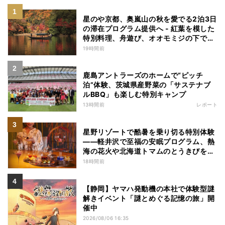
星のや京都、奥嵐山の秋を愛でる2泊3日
の滞在プログラム提供へ - 紅葉を模した
特別料理、舟遊び、オオモミジの下でお
こなう深呼吸など
19時間前
鹿島アントラーズのホームで“ピッチ
泊”体験、茨城県産野菜の「サステナブ
ルBBQ」も楽しむ特別キャンプ
13時間前
レポート
星野リゾートで酷暑を乗り切る特別体験
——軽井沢で至福の安眠プログラム、熱
海の花火や北海道トマムのとうきびを主
役にしたアフタヌーンティー
18時間前
【静岡】ヤマハ発動機の本社で体験型謎
解きイベント「謎とめぐる記憶の旅」開
催中
2026/08/06 16:35