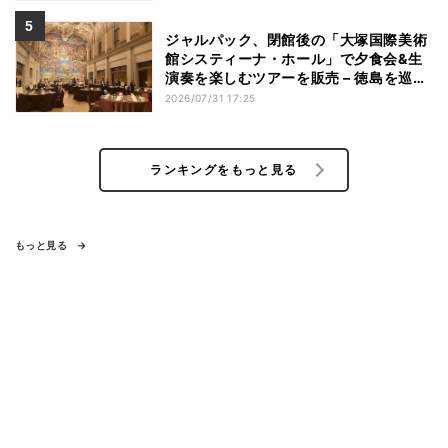
ジャルパック、閉館後の「大塚国際美術
館システィーナ・ホール」で夕食会&生
演奏を楽しむツアーを販売 – 徳島を巡る
5つのコース
2026/07/31 17:25
ランキングをもっと見る
もっと見る