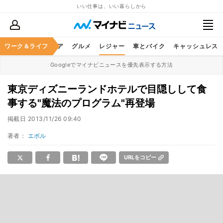
いい仕事は、いい暮らしから
暮らし
ワーク＆ライフ
ヘルスケア
グルメ
レジャー
車とバイク
キャッシュレス
Googleでマイナビニュースを優先表示する方法
東京ディズニーランドホテルで目隠しして食
事する"魔法のプログラム"再登場
掲載日
2013/11/26 09:40
著者：
エボル
URLをコピー