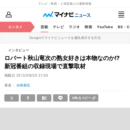
テレビ・映画・人気芸能人の最新情報
エンタメ
芸能
テレビ
ラジオ
映画
YouTube
BS・
Googleでマイナビニュースを優先表示する方法
インタビュー
ロバート秋山竜次の熟女好きは本物なのか!?
新冠番組の収録現場で直撃取材
掲載日
2013/08/03 21:00
著者：
水崎泰臣
URLをコピー