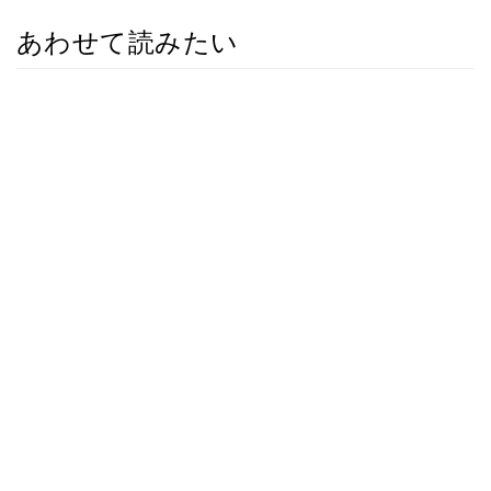
あわせて読みたい