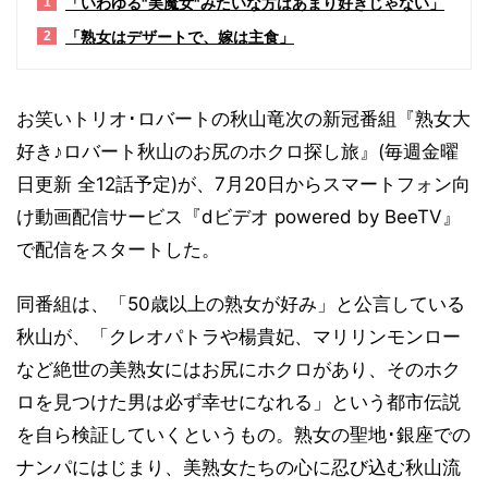
「いわゆる"美魔女"みたいな方はあまり好きじゃない」
1
「熟女はデザートで、嫁は主食」
2
お笑いトリオ･ロバートの秋山竜次の新冠番組『熟女大
好き♪ロバート秋山のお尻のホクロ探し旅』(毎週金曜
日更新 全12話予定)が、7月20日からスマートフォン向
け動画配信サービス『dビデオ powered by BeeTV』
で配信をスタートした。
同番組は、「50歳以上の熟女が好み」と公言している
秋山が、「クレオパトラや楊貴妃、マリリンモンロー
など絶世の美熟女にはお尻にホクロがあり、そのホク
ロを見つけた男は必ず幸せになれる」という都市伝説
を自ら検証していくというもの。熟女の聖地･銀座での
ナンパにはじまり、美熟女たちの心に忍び込む秋山流