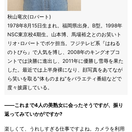
秋山竜次(ロバート)
1978年8月15日生まれ。福岡県出身。B型。1998年
NSC東京校4期生。山本博、馬場裕之とのお笑いト
リオ･ロバートでボケ担当。フジテレビ系『はねる
のトびら』で人気を博し、2008年のキングオブコ
ントでは決勝に進出し、2011年に優勝し雪辱を果た
した。最近では上半身裸になり、顔写真をあてなが
ら笑いを取る"体ものまね"をバラエティ番組などで
度々披露している。
――これまで4人の美熟女に会ったそうですが、振り
返ってみていかがですか?
楽しくて、うれしすぎる仕事ですよね。カメラを利用