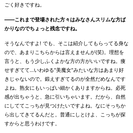
ごく好きですね。
――これまで登場された方々はみなさんスリムな方ば
かりなのでちょっと残念ですね。
そうなんですよ! でも、そこは紹介してもらってる身な
ので、あまりこちらからは言えませんが(笑)。理想を
言うと、もう少しふくよかな方の方がいいですね。痩
せすぎてて…いわゆる"美魔女"みたいな方はあまり好
きじゃないので。鍛えすぎてるのが全然だめなんです
よね。熟女にもいっぱい細かくありますからね。必死
感が出ちゃうと、急に引いちゃいます。だから、自然
にしててこっちが見つけたいですよね。なにそっちか
ら出してきてるんだと。普通にしとけよ、こっちが探
すからと思うわけです。