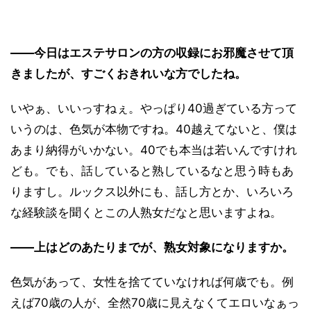
――今日はエステサロンの方の収録にお邪魔させて頂
きましたが、すごくおきれいな方でしたね。
いやぁ、いいっすねぇ。やっぱり40過ぎている方って
いうのは、色気が本物ですね。40越えてないと、僕は
あまり納得がいかない。40でも本当は若いんですけれ
ども。でも、話していると熟しているなと思う時もあ
りますし。ルックス以外にも、話し方とか、いろいろ
な経験談を聞くとこの人熟女だなと思いますよね。
――上はどのあたりまでが、熟女対象になりますか。
色気があって、女性を捨てていなければ何歳でも。例
えば70歳の人が、全然70歳に見えなくてエロいなぁっ