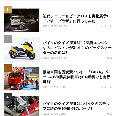
初代ジェミニもビークロスも実物展示!
「いすゞプラザ」に行ってみた
2026/08/05 08:00
レポート
バイクのクイズ 第63回 2気筒エンジン
なのにピストンが3つ! このビッグスクー
ターの名前は?
2026/08/04 08:00
連載
緊急車両も脱炭素? いすゞ「GIGA」ベ
ースのVR防災体験車はCN燃料でも走行
可能!
2026/07/31 08:00
レポート
バイクのクイズ 第62回 バイクのステッ
プに謎の突起物! 何のパーツ?
2026/07/31 08:00
連載