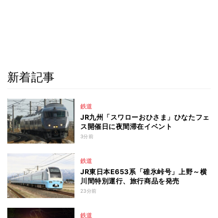
新着記事
鉄道
JR九州「スワローおひさま」ひなたフェ
ス開催日に夜間滞在イベント
3分前
鉄道
JR東日本E653系「碓氷峠号」上野～横
川間特別運行、旅行商品を発売
23分前
鉄道