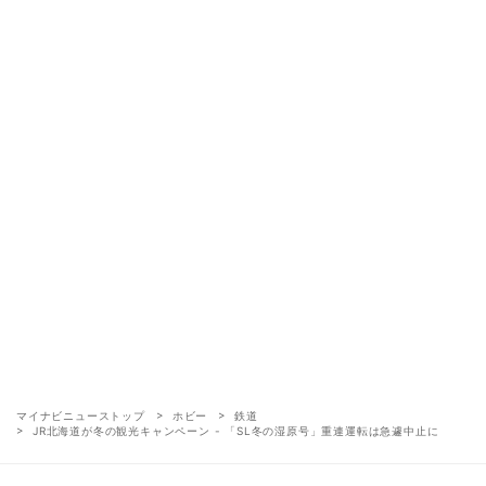
マイナビニューストップ
ホビー
鉄道
JR北海道が冬の観光キャンペーン - 「SL冬の湿原号」重連運転は急遽中止に