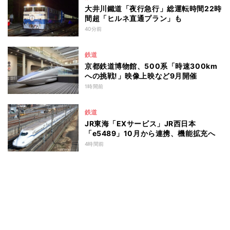
大井川鐵道「夜行急行」総運転時間22時
間超「ヒルネ直通プラン」も
40分前
鉄道
京都鉄道博物館、500系「時速300km
への挑戦!」映像上映など9月開催
1時間前
鉄道
JR東海「EXサービス」JR西日本
「e5489」10月から連携、機能拡充へ
4時間前