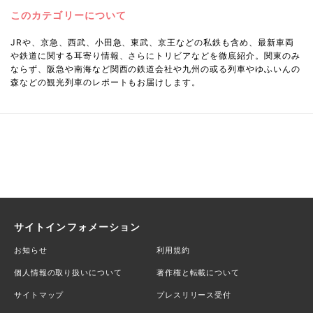
このカテゴリーについて
JRや、京急、西武、小田急、東武、京王などの私鉄も含め、最新車両
や鉄道に関する耳寄り情報、さらにトリビアなどを徹底紹介。関東のみ
ならず、阪急や南海など関西の鉄道会社や九州の或る列車やゆふいんの
森などの観光列車のレポートもお届けします。
サイトインフォメーション
お知らせ
利用規約
個人情報の取り扱いについて
著作権と転載について
サイトマップ
プレスリリース受付