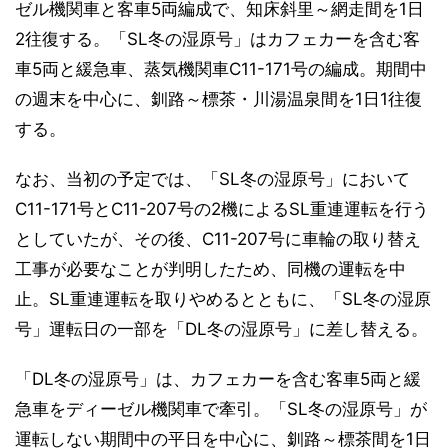
ゼル機関車と客車5両編成で、知床斜里～網走間を1日
2往復する。「SL冬の湿原号」はカフェカーを含む客
車5両と緩急車、蒸気機関車C11-171号の編成。期間中
の週末を中心に、釧路～標茶・川湯温泉間を1日1往復
する。
なお、当初の予定では、「SL冬の湿原号」において
C11-171号とC11-207号の2機によるSL重連運転を行う
としていたが、その後、C11-207号に車輪の取り替え
工事が必要なことが判明したため、同機の運転を中
止。SL重連運転を取りやめるとともに、「SL冬の湿原
号」運転日の一部を「DL冬の湿原号」に差し替える。
「DL冬の湿原号」は、カフェカーを含む客車5両と緩
急車をディーゼル機関車で牽引。「SL冬の湿原号」が
運転しない期間中の平日を中心に、釧路～標茶間を1日