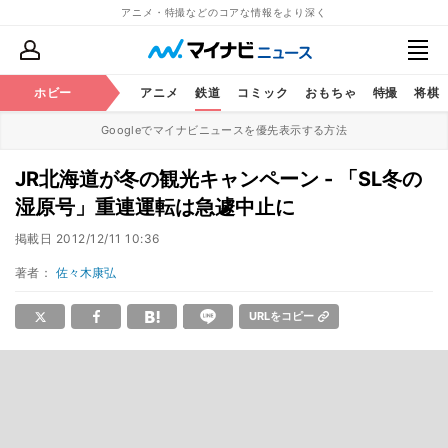
アニメ・特撮などのコアな情報をより深く
ホビー
アニメ
鉄道
コミック
おもちゃ
特撮
将棋
Googleでマイナビニュースを優先表示する方法
JR北海道が冬の観光キャンペーン - 「SL冬の
湿原号」重連運転は急遽中止に
掲載日
2012/12/11 10:36
著者：
佐々木康弘
URLをコピー