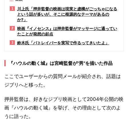
川上氏「押井監督の映画は現実と虚構がごっちゃになる
1
という話が多いが、そこに根源的なテーマがあるの
か?」
映画『イノセンス』は押井監督がマッサージに通ってい
2
たことが発想の起点
鈴木氏「パトレイバーを実写で作るってきいたよ」
3
『ハウルの動く城』は宮崎監督が"男"を描いた作品
ここでユーザーからの質問メールが紹介され、話題は
ジブリへと移った。
押井監督は、好きなジブリ映画として2004年公開の映
画『ハウルの動く城』を挙げ、その理由として次のよ
うに語った。