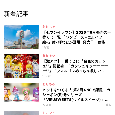
新着記事
おもちゃ
【セブンイレブン】2026年8月発売の一
番くじ一覧 「ワンピース -エルバフ
編-」第2弾などが登場! 発売日・価格・
賞品まとめ
1分前
おもちゃ
【激アツ】一番くじに『金色のガッシ
ュ!!』初登場 -「ガッシュキターーーー
ー!!」「フォルゴレめっちゃ欲しい
wwww」とSNS大盛り上がり! A～D賞
12分前
発表
おもちゃ
ヒットをつくる人 第3回 SNSで話題、ガ
シャポン(R)発シリーズ
「VIRUSWEETS(ウイルスイーツ)」は
どう生まれた? 「めじるしアクセサリー
22分前
連載
(R)超え」目指す新挑戦も
トレンド