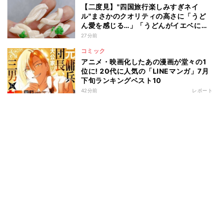
【二度見】"四国旅行楽しみすぎネイ
ル"まさかのクオリティの高さに「うど
ん愛を感じる…」「うどんがイエベに馴
染むなんて」と12万いいね
27分前
コミック
アニメ・映画化したあの漫画が堂々の1
位に! 20代に人気の「LINEマンガ」7月
下旬ランキングベスト10
42分前
レポート