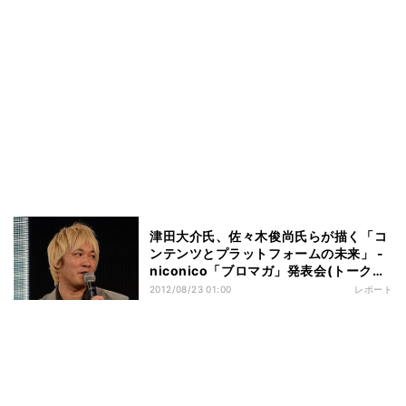
津田大介氏、佐々木俊尚氏らが描く「コ
ンテンツとプラットフォームの未来」 -
niconico「ブロマガ」発表会(トーク全
文書き起こし)
2012/08/23 01:00
レポート