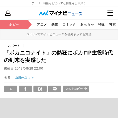
アニメ・特撮などのコアな情報をより深く
ホビー
アニメ
鉄道
コミック
おもちゃ
特撮
将棋
Googleでマイナビニュースを優先表示する方法
レポート
「ボカニコナイト」の熱狂にボカロP主役時代
の到来を実感した
掲載日
2012/08/28 22:00
著者：
山田井ユウキ
URLをコピー