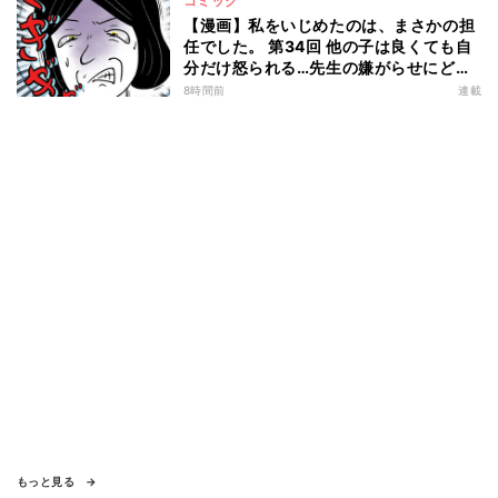
コミック
【漫画】私をいじめたのは、まさかの担
任でした。 第34回 他の子は良くても自
分だけ怒られる…先生の嫌がらせにどう
立ち向かう?
8時間前
連載
もっと見る