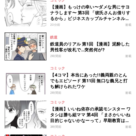
コミック
【漫画】もっけの幸い〜ダメな男にサヨ
ナラします〜 第3回 「彼氏さんお借りす
るから」ビジネスカップルチャンネルっ
て何!?
20分前
連載
鉄道
鉄道員のリアル 第1回 【漫画】泥酔した
男性客が改札で…突然何が?
2時間前
連載
コミック
【4コマ】本当にあった!!義両親のとん
でもエピソード 第11回 無口な義兄と打
ち解けられたワケ
2時間前
連載
コミック
【漫画】いいね依存の承認モンスター ワ
タシは勝ち組ママ 第4回 「まさかいいね
目的じゃないかなーって」早期教育は承
認欲求のためだった
3時間前
連載