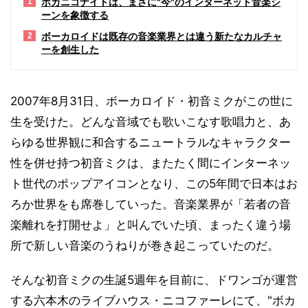
ボカニコナイトは、まさに"今"のインターネット音楽シ
1
ーンを象徴する
ボーカロイドは既存の音楽業界とは違う新たなカルチャ
2
ーを創生した
2007年8月31日、ボーカロイド・初音ミクがこの世に
生を受けた。どんな音域でも歌いこなす歌唱力と、あ
らゆる世界観に和合するニュートラルなキャラクター
性を併せ持つ初音ミクは、またたく間にインターネッ
ト世代のポップアイコンとなり、この5年間で日本はお
ろか世界をも席巻していった。音楽業界が「若者の音
楽離れを打開せよ」と叫んでいた頃、まったく違う場
所で新しい音楽のうねりが巻き起こっていたのだ。
そんな初音ミクの生誕5週年を目前に、ドワンゴが運営
する六本木のライブハウス・ニコファーレにて、"ボカ