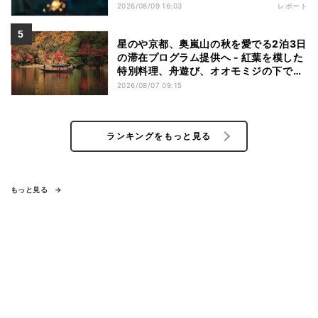
2026/08/09 16:03
レポート
星のや京都、奥嵐山の秋を愛でる2泊3日
の滞在プログラム提供へ - 紅葉を模した
特別料理、舟遊び、オオモミジの下でお
こなう深呼吸など
2026/08/07 09:15
ランキングをもっと見る
もっと見る