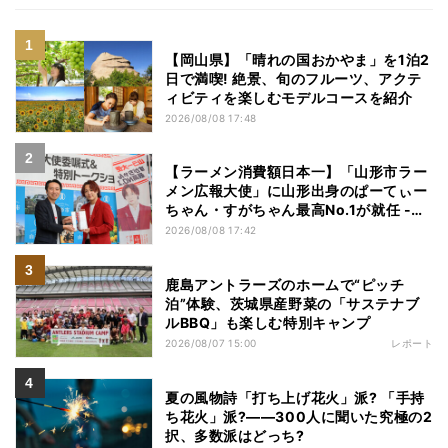
【岡山県】「晴れの国おかやま」を1泊2
日で満喫! 絶景、旬のフルーツ、アクテ
ィビティを楽しむモデルコースを紹介
2026/08/08 17:48
【ラーメン消費額日本一】「山形市ラー
メン広報大使」に山形出身のぱーてぃー
ちゃん・すがちゃん最高No.1が就任 -
「山ラー」の魅力を発信へ
2026/08/08 17:42
鹿島アントラーズのホームで“ピッチ
泊”体験、茨城県産野菜の「サステナブ
ルBBQ」も楽しむ特別キャンプ
2026/08/07 15:00
レポート
夏の風物詩「打ち上げ花火」派? 「手持
ち花火」派?――300人に聞いた究極の2
択、多数派はどっち?