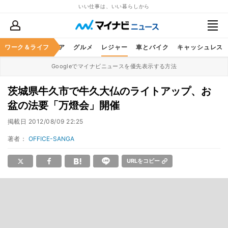
いい仕事は、いい暮らしから
暮らし
ワーク＆ライフ
ヘルスケア
グルメ
レジャー
車とバイク
キャッシュレス
Googleでマイナビニュースを優先表示する方法
茨城県牛久市で牛久大仏のライトアップ、お
盆の法要「万燈会」開催
掲載日
2012/08/09 22:25
著者：
OFFICE-SANGA
URLをコピー