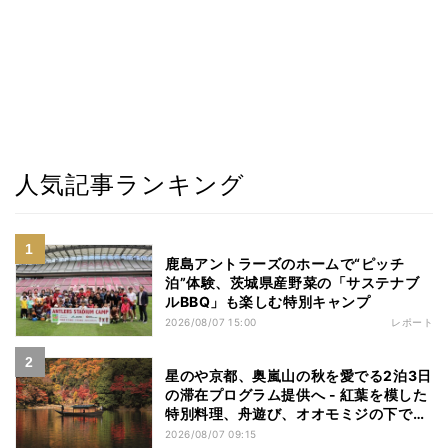
人気記事ランキング
鹿島アントラーズのホームで“ピッチ
泊”体験、茨城県産野菜の「サステナブ
ルBBQ」も楽しむ特別キャンプ
2026/08/07 15:00
レポート
星のや京都、奥嵐山の秋を愛でる2泊3日
の滞在プログラム提供へ - 紅葉を模した
特別料理、舟遊び、オオモミジの下でお
こなう深呼吸など
2026/08/07 09:15