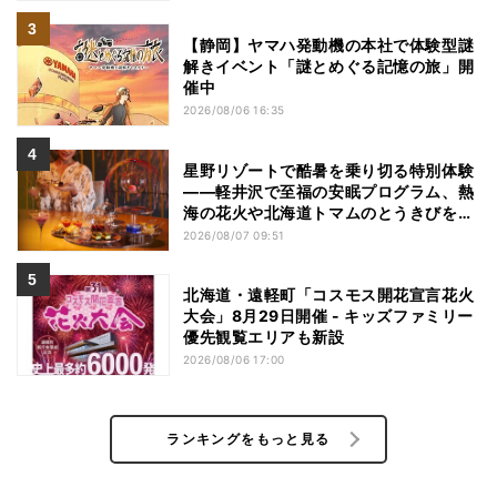
【静岡】ヤマハ発動機の本社で体験型謎
解きイベント「謎とめぐる記憶の旅」開
催中
2026/08/06 16:35
星野リゾートで酷暑を乗り切る特別体験
——軽井沢で至福の安眠プログラム、熱
海の花火や北海道トマムのとうきびを主
役にしたアフタヌーンティー
2026/08/07 09:51
北海道・遠軽町「コスモス開花宣言花火
大会」8月29日開催 - キッズファミリー
優先観覧エリアも新設
2026/08/06 17:00
ランキングをもっと見る