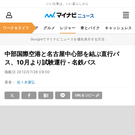
いい仕事は、いい暮らしから
暮らし
ワーク＆ライフ
ヘルスケア
グルメ
レジャー
車とバイク
キャッシュレス
Googleでマイナビニュースを優先表示する方法
中部国際空港と名古屋中心部を結ぶ直行バ
ス、10月より試験運行 - 名鉄バス
掲載日
2012/07/28 09:00
著者：
佐々木康弘
URLをコピー