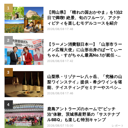
【岡山県】「晴れの国おかやま」を1泊2
日で満喫! 絶景、旬のフルーツ、アクテ
ィビティを楽しむモデルコースを紹介
2026/08/08 17:48
【ラーメン消費額日本一】「山形市ラー
メン広報大使」に山形出身のぱーてぃー
ちゃん・すがちゃん最高No.1が就任 -
「山ラー」の魅力を発信へ
2026/08/08 17:42
山梨県・リゾナーレ八ヶ岳、「究極の山
梨ワインステイ」提供 - 希少ワインを堪
能、テイスティングセミナーやスペシャ
ルディナーも
2026/08/08 17:46
鹿島アントラーズのホームで“ピッチ
泊”体験、茨城県産野菜の「サステナブ
ルBBQ」も楽しむ特別キャンプ
2026/08/07 15:00
レポート