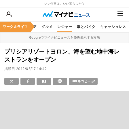
いい仕事は、いい暮らしから
暮らし
ワーク＆ライフ
ヘルスケア
グルメ
レジャー
車とバイク
キャッシュレス
Googleでマイナビニュースを優先表示する方法
プリシアリゾートヨロン、海を望む地中海レ
ストランをオープン
掲載日
2012/05/17 14:42
URLをコピー