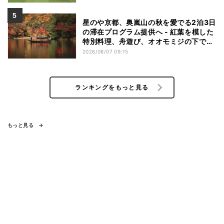
星のや京都、奥嵐山の秋を愛でる2泊3日
の滞在プログラム提供へ - 紅葉を模した
特別料理、舟遊び、オオモミジの下でお
こなう深呼吸など
2026/08/07 09:15
ランキングをもっと見る
もっと見る