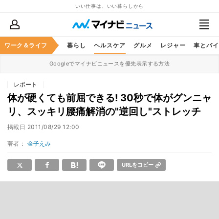
いい仕事は、いい暮らしから
ジネススキル
ワーク＆ライフ
マネー
暮らし
ヘルスケア
グルメ
レジャー
車とバイ
Googleでマイナビニュースを優先表示する方法
レポート
体が硬くても前屈できる! 30秒で体がグンニャ
リ、スッキリ腰痛解消の"逆回し"ストレッチ
掲載日
2011/08/29 12:00
著者：
金子えみ
URLをコピー