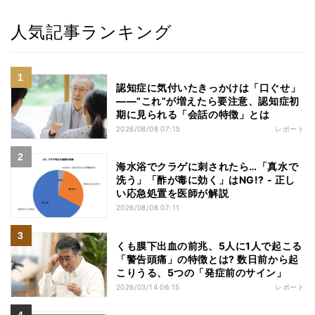
人気記事ランキング
認知症に気付いたきっかけは「口ぐせ」
――“これ”が増えたら要注意、認知症初
期に見られる「会話の特徴」とは
2026/08/08 07:15
レポート
海水浴でクラゲに刺されたら…「真水で
洗う」「酢が毒に効く」はNG!? - 正し
い応急処置を医師が解説
2026/08/08 07:11
くも膜下出血の前兆、5人に1人で起こる
「警告頭痛」の特徴とは? 数日前から起
こりうる、5つの「発症前のサイン」
2026/03/14 06:15
レポート