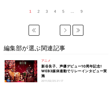
1
2
3
4
5
…
9
編集部が選ぶ関連記事
アニメ
新谷良子、声優デビュー10周年記念!
WEB3媒体連動でリレーインタビュー実
施
2011/02/25 21:17