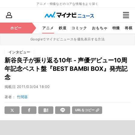
アニメ・特撮などのコアな情報をより深く
ホビー
アニメ
鉄道
コミック
おもちゃ
特撮
将棋
Googleでマイナビニュースを優先表示する方法
インタビュー
新谷良子が振り返る10年 - 声優デビュー10周
年記念ベスト盤『BEST BAMBI BOX』発売記
念
掲載日
2011/03/04 18:00
著者：
竹間葵
URLをコピー