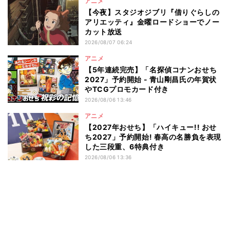
アニメ
【今夜】スタジオジブリ『借りぐらしの
アリエッティ』金曜ロードショーでノー
カット放送
2026/08/07 06:24
アニメ
【5年連続完売】「名探偵コナンおせち
2027」予約開始 - 青山剛昌氏の年賀状
やTCGプロモカード付き
2026/08/06 13:46
アニメ
【2027年おせち】「ハイキュー!! おせ
ち2027」予約開始! 春高の名勝負を表現
した三段重、6特典付き
2026/08/06 13:36