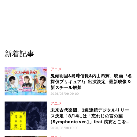
新着記事
アニメ
鬼頭明里&島﨑信長&内山昂輝、映画『名
探偵プリキュア!』出演決定 -最新映像＆
新スチール解禁
2026/08/09 09:00
アニメ
未来古代楽団、3週連続デジタルリリー
ス決定！8/14には「忘れじの言の葉
[Symphonic ver.]」feat.戌亥とこを配
信
2026/08/08 10:00