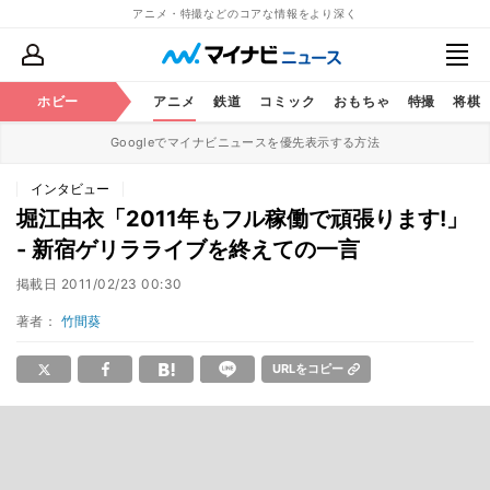
アニメ・特撮などのコアな情報をより深く
ホビー
アニメ
鉄道
コミック
おもちゃ
特撮
将棋
Googleでマイナビニュースを優先表示する方法
インタビュー
堀江由衣「2011年もフル稼働で頑張ります!」
- 新宿ゲリラライブを終えての一言
掲載日
2011/02/23 00:30
著者：
竹間葵
URLをコピー