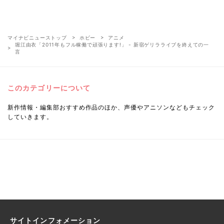
マイナビニューストップ
ホビー
アニメ
堀江由衣「2011年もフル稼働で頑張ります!」 - 新宿ゲリラライブを終えての一
言
このカテゴリーについて
新作情報・編集部おすすめ作品のほか、声優やアニソンなどもチェック
していきます。
サイトインフォメーション