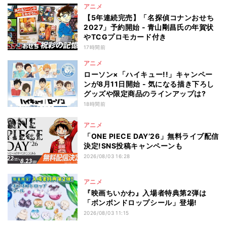
アニメ
【5年連続完売】「名探偵コナンおせち
2027」予約開始 - 青山剛昌氏の年賀状
やTCGプロモカード付き
17時間前
アニメ
ローソン×「ハイキュー!!」キャンペー
ンが8月11日開始 - 気になる描き下ろし
グッズや限定商品のラインアップは?
18時間前
アニメ
「ONE PIECE DAY’26」無料ライブ配信
決定!SNS投稿キャンペーンも
2026/08/03 16:28
アニメ
『映画ちいかわ』入場者特典第2弾は
「ボンボンドロップシール」登場!
2026/08/03 11:15