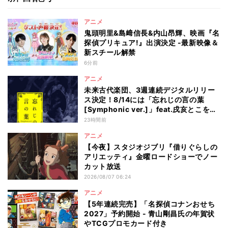
アニメ
鬼頭明里&島﨑信長&内山昂輝、映画『名
探偵プリキュア!』出演決定 -最新映像＆
新スチール解禁
6分前
アニメ
未来古代楽団、3週連続デジタルリリー
ス決定！8/14には「忘れじの言の葉
[Symphonic ver.]」feat.戌亥とこを配
信
23時間前
アニメ
【今夜】スタジオジブリ『借りぐらしの
アリエッティ』金曜ロードショーでノー
カット放送
2026/08/07 06:24
アニメ
【5年連続完売】「名探偵コナンおせち
2027」予約開始 - 青山剛昌氏の年賀状
やTCGプロモカード付き