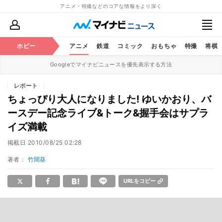
アニメ・特撮などのコアな情報をより深く
ホビー
アニメ
鉄道
コミック
おもちゃ
特撮
将棋
Googleでマイナビニュースを優先表示する方法
レポート
ちょっぴり大人になりました! ゆいかおり、バ
ースデー記念ライブ&トーク&握手会はサプラ
イズ満載
掲載日
2010/08/25 02:28
著者：
竹間葵
URLをコピー