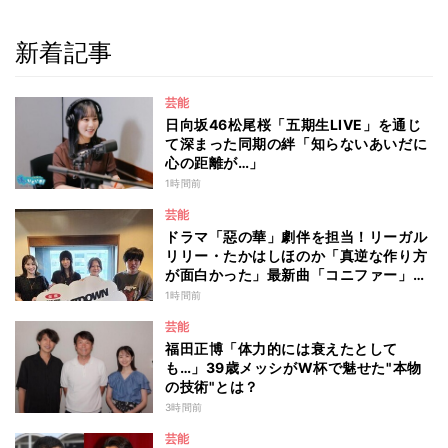
新着記事
芸能
日向坂46松尾桜「五期生LIVE」を通じ
て深まった同期の絆「知らないあいだに
心の距離が…」
1時間前
芸能
ドラマ「惡の華」劇伴を担当！リーガル
リリー・たかはしほのか「真逆な作り方
が面白かった」最新曲「コニファー」制
作秘話も
1時間前
芸能
福田正博「体力的には衰えたとして
も…」39歳メッシがW杯で魅せた"本物
の技術"とは？
3時間前
芸能