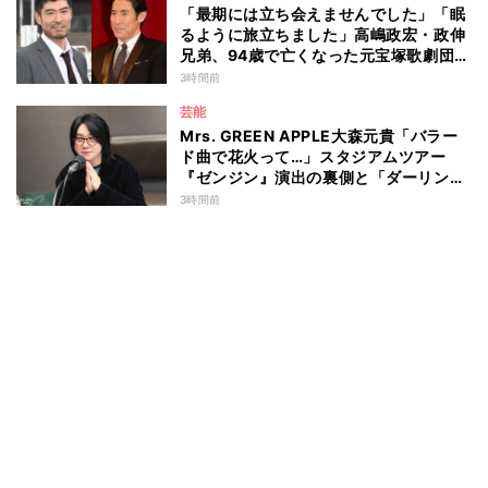
「最期には立ち会えませんでした」「眠
るように旅立ちました」高嶋政宏・政伸
兄弟、94歳で亡くなった元宝塚歌劇団ト
ップスターの母・寿美花代を追悼 ここ
3時間前
数年は誤嚥性肺炎で入退院を繰り返して
芸能
いた
Mrs. GREEN APPLE大森元貴「バラー
ド曲で花火って…」スタジアムツアー
『ゼンジン』演出の裏側と「ダーリン」
への思いを語る
3時間前