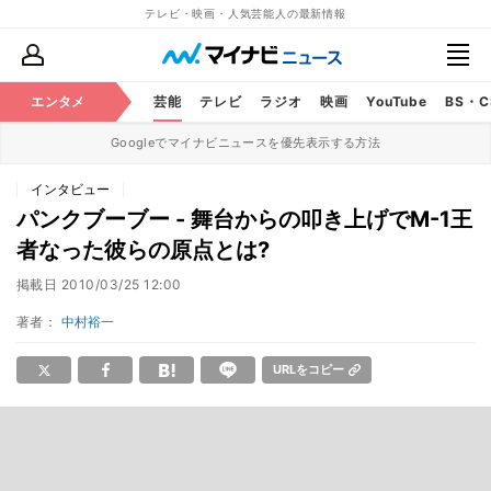
テレビ・映画・人気芸能人の最新情報
エンタメ
芸能
テレビ
ラジオ
映画
YouTube
BS・
Googleでマイナビニュースを優先表示する方法
インタビュー
パンクブーブー - 舞台からの叩き上げでM-1王
者なった彼らの原点とは?
掲載日
2010/03/25 12:00
著者：
中村裕一
URLをコピー