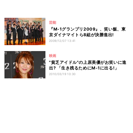
芸能
『M-1グランプリ2009』、笑い飯、東
京ダイナマイトら8組が決勝進出!
2009/12/07 13:41
映画
"貧乏アイドル"の上原美優がお笑いに進
出? 「生き残るためにM‐1に出る!」
2010/03/19 10:30