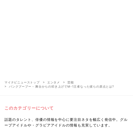
マイナビニューストップ
エンタメ
芸能
パンクブーブー - 舞台からの叩き上げでM-1王者なった彼らの原点とは?
このカテゴリーについて
話題のタレント、俳優の情報を中心に要注目ネタを幅広く発信中。グル
ープアイドルや・グラビアアイドルの情報も充実しています。