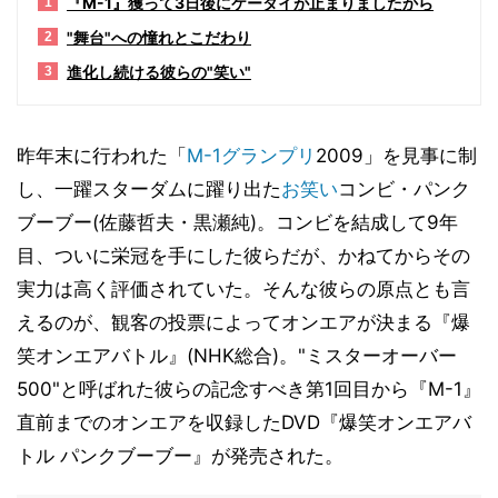
『M-1』獲って3日後にケータイが止まりましたから
1
"舞台"への憧れとこだわり
2
進化し続ける彼らの"笑い"
3
昨年末に行われた「
M-1グランプリ
2009」を見事に制
し、一躍スターダムに躍り出た
お笑い
コンビ・パンク
ブーブー(佐藤哲夫・黒瀬純)。コンビを結成して9年
目、ついに栄冠を手にした彼らだが、かねてからその
実力は高く評価されていた。そんな彼らの原点とも言
えるのが、観客の投票によってオンエアが決まる『爆
笑オンエアバトル』(NHK総合)。"ミスターオーバー
500"と呼ばれた彼らの記念すべき第1回目から『M-1』
直前までのオンエアを収録したDVD『爆笑オンエアバ
トル パンクブーブー』が発売された。