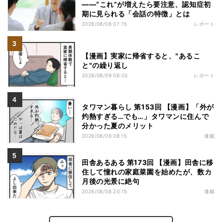
――“これ”が増えたら要注意、認知症初
期に見られる「会話の特徴」とは
2026/08/08 07:15
レポート
【漫画】実家に帰省すると、"あるこ
と"の繰り返し
2026/08/09 08:03
レポート
タワマン暮らし 第153回 【漫画】「外が
灼熱すぎる…でも…」タワマンに住んで
分かった夏のメリット
2026/08/09 08:15
連載
田舎あるある 第173回 【漫画】田舎に移
住して憧れの家庭菜園を始めたが、数カ
月後の光景に絶句
2026/08/08 20:15
連載