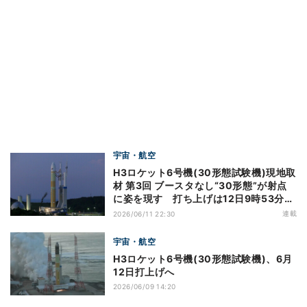
宇宙・航空
H3ロケット6号機(30形態試験機)現地取
材 第3回 ブースタなし“30形態”が射点
に姿を現す 打ち上げは12日9時53分
59秒
連載
2026/06/11 22:30
宇宙・航空
H3ロケット6号機(30形態試験機)、6月
12日打上げへ
2026/06/09 14:20