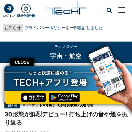
ログイン
新規会員登録
お知らせ
プライバシーポリシーを一部改訂しました
テクノロジー
宇宙・航空
CLOSE
TECH+
テクノロジー
宇宙・航空
30形態が鮮烈デビュー! 打ち上げの音や煙を振り返る
連載
H3ロケット6号機(30形態試験機)現地取材
第4回
30形態が鮮烈デビュー! 打ち上げの音や煙を振
り返る