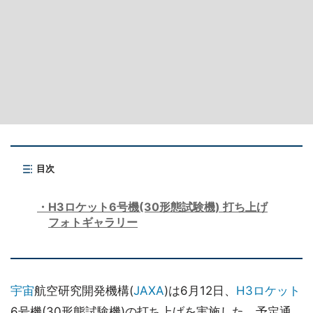
目次
H3ロケット6号機(30形態試験機) 打ち上げ
フォトギャラリー
宇宙
航空研究開発機構(
JAXA
)は6月12日、
H3
ロケット
6号機(30形態試験機)の打ち上げを実施した。予定通