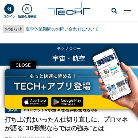
ログイン
新規会員登録
お知らせ
夏季休業期間のお問い合わせについて
テクノロジー
宇宙・航空
CLOSE
TECH+
テクノロジー
宇宙・航空
打ち上げはいったん仕切り直しに、プロマネが語る“30形態ならではの強み”とは
連載
H3ロケット6号機(30形態試験機)現地取材
第2回
打ち上げはいったん仕切り直しに、プロマネ
が語る“30形態ならではの強み”とは