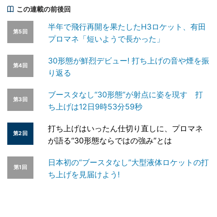
この連載の前後回
半年で飛行再開を果たしたH3ロケット、有田
第5回
プロマネ「短いようで長かった」
30形態が鮮烈デビュー! 打ち上げの音や煙を振
第4回
り返る
ブースタなし“30形態”が射点に姿を現す 打
第3回
ち上げは12日9時53分59秒
打ち上げはいったん仕切り直しに、プロマネ
第2回
が語る“30形態ならではの強み”とは
日本初の“ブースタなし”大型液体ロケットの打
第1回
ち上げを見届けよう!