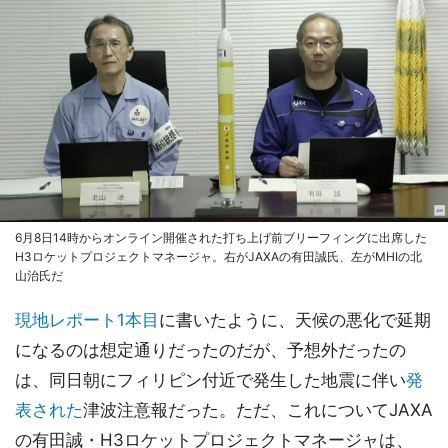
6月8日14時からオンライン開催された打ち上げ前ブリーフィングに出席した
H3ロケットプロジェクトマネージャ。右がJAXAの有田誠氏、左がMHIの北
山治氏だ
現地レポート1本目
に書いたように、天候の悪化で延期
になるのは想定通りだったのだが、予想外だったの
は、同日朝にフィリピン付近で発生した地震に伴い
発
表された
津波注意報だった。ただ、これについてJAXA
の有田誠・H3ロケットプロジェクトマネージャは、