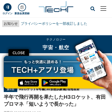
ログイン
新規会員登録
お知らせ
プライバシーポリシーを一部改訂しました
テクノロジー
宇宙・航空
CLOSE
TECH+
テクノロジー
宇宙・航空
半年で飛行再開を果たしたH3ロケット、有田プロマネ「短いようで長かった」
連載
H3ロケット6号機(30形態試験機)現地取材
第5回
半年で飛行再開を果たしたH3ロケット、有田
プロマネ「短いようで長かった」