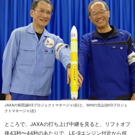
JAXAの有田誠H3プロジェクトマネージャ(右)と、MHIの北山治H3プロジェ
クトマネージャ(左)
ところで、JAXAの打ち上げ中継を見ると、リフトオフ
後43秒〜44秒のあたりで、LE-9エンジン付近から何