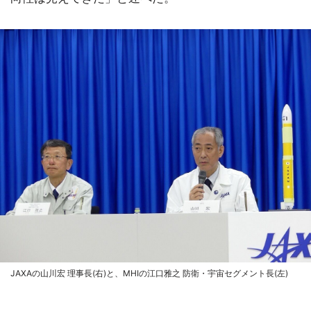
JAXAの山川宏 理事長(右)と、MHIの江口雅之 防衛・宇宙セグメント長(左)