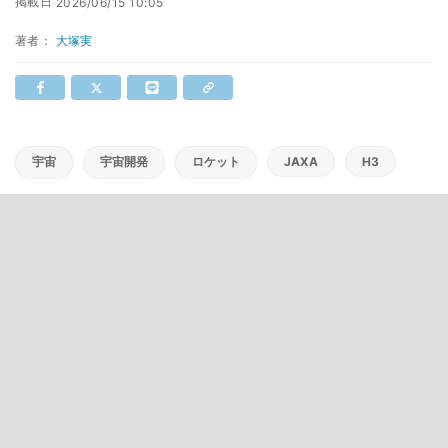
掲載日
2026/06/15 10:05
著者：
大塚実
宇宙
宇宙開発
ロケット
JAXA
H3