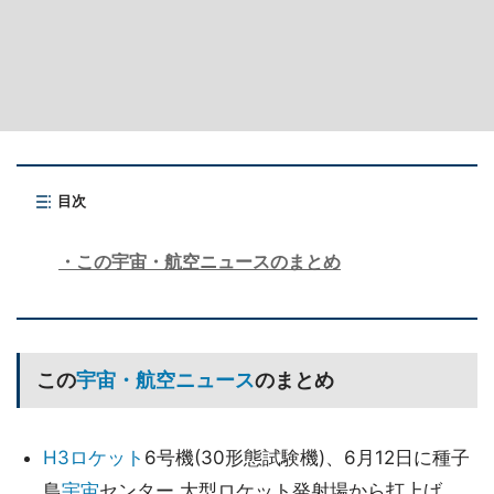
目次
この宇宙・航空ニュースのまとめ
この
宇宙・航空ニュース
のまとめ
H3
ロケット
6号機(30形態試験機)、6月12日に種子
島
宇宙
センター 大型ロケット発射場から打上げ