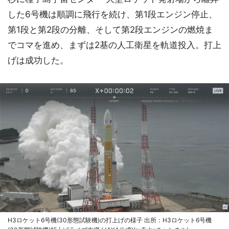
した6号機は順調に飛行を続け、第1段エンジン停止、
第1段と第2段の分離、そして第2段エンジンの燃焼ま
でコマを進め、まずは2基の人工衛星を軌道投入。打上
げは成功した。
H3ロケット6号機(30形態試験機)の打上げの様子 出所：H3ロケット6号機