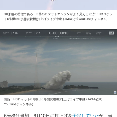
30形態の特徴である、3基のロケットエンジンがよく見える 出所：H3ロケッ
ト6号機(30形態試験機)打上げライブ中継 (JAXA公式YouTubeチャンネル)
出所：H3ロケット6号機(30形態試験機)打上げライブ中継 (JAXA公式
YouTubeチャンネル)
6号機は当初、6月10日に打上げを
予定していた
が、当