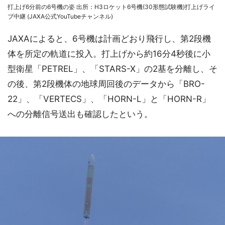
打上げ6分前の6号機の姿 出所：H3ロケット6号機(30形態試験機)打上げライ
ブ中継 (JAXA公式YouTubeチャンネル)
JAXAによると、6号機は計画どおり飛行し、第2段機
体を所定の軌道に投入。打上げから約16分4秒後に小
型衛星「PETREL」、「STARS-X」の2基を分離し、そ
の後、第2段機体の地球周回後のデータから「BRO-
22」、「VERTECS」、「HORN-L」と「HORN-R」
への分離信号送出も確認したという。