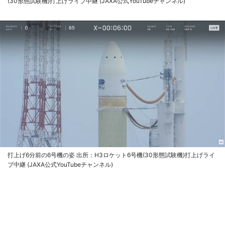
(30形態試験機)打上げライブ中継 (JAXA公式YouTubeチャンネル)
打上げ6分前の6号機の姿 出所：H3ロケット6号機(30形態試験機)打上げライ
ブ中継 (JAXA公式YouTubeチャンネル)