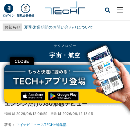
ログイン
新規会員登録
お知らせ
夏季休業期間のお問い合わせについて
テクノロジー
宇宙・航空
CLOSE
TECH+
テクノロジー
宇宙・航空
【更新】H3ロケット6号機打上げ成功 液体エンジンだけの30形態デビュー
【更新】H3ロケット6号機打上げ成功 液体
エンジンだけの30形態デビュー
掲載日
更新日
2026/06/12 09:59
2026/06/12 13:15
著者：
マイナビニュースTECH+編集部