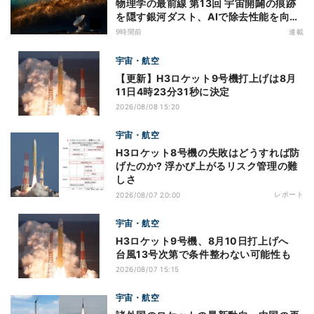
物理学の最前線 第13回 宇宙開闢の痕跡
を隠す銀河ダスト、AIで除去性能を向上
- CMBのBモード探索に新手法
9時間前
連載
宇宙・航空
【更新】H3ロケット9号機打上げは8月
11日4時23分31秒に決定
2026/08/08 15:20
宇宙・航空
H3ロケット8号機の失敗はどうすれば防
げたのか? 浮かび上がるリスク管理の難
しさ
レポート
2026/08/07 20:00
宇宙・航空
H3ロケット9号機、8月10日打上げへ
台風13号次第で条件整わない可能性も
2026/08/07 15:15
宇宙・航空