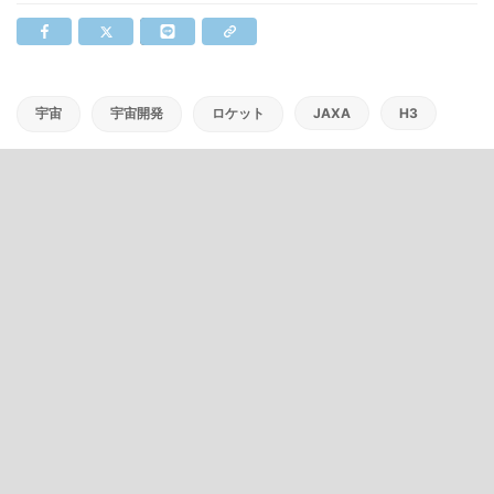
宇宙
宇宙開発
ロケット
JAXA
H3