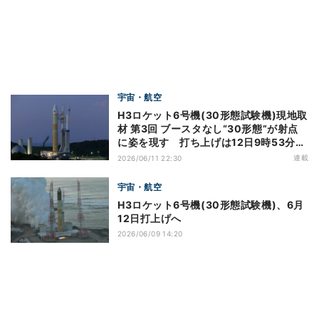
宇宙・航空
H3ロケット6号機(30形態試験機)現地取
材 第3回 ブースタなし“30形態”が射点
に姿を現す 打ち上げは12日9時53分
59秒
連載
2026/06/11 22:30
宇宙・航空
H3ロケット6号機(30形態試験機)、6月
12日打上げへ
2026/06/09 14:20