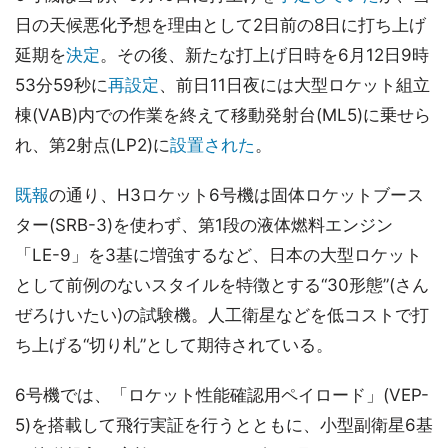
日の天候悪化予想を理由として2日前の8日に打ち上げ
延期を
決定
。その後、新たな打上げ日時を6月12日9時
53分59秒に
再設定
、前日11日夜には大型ロケット組立
棟(VAB)内での作業を終えて移動発射台(ML5)に乗せら
れ、第2射点(LP2)に
設置された
。
既報
の通り、H3ロケット6号機は固体ロケットブース
ター(SRB-3)を使わず、第1段の液体燃料エンジン
「LE-9」を3基に増強するなど、日本の大型ロケット
として前例のないスタイルを特徴とする“30形態”(さん
ぜろけいたい)の試験機。人工衛星などを低コストで打
ち上げる“切り札”として期待されている。
6号機では、「ロケット性能確認用ペイロード」(VEP-
5)を搭載して飛行実証を行うとともに、小型副衛星6基