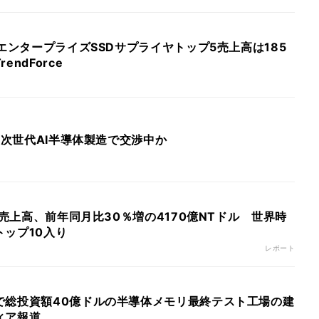
のエンタープライズSSDサプライヤトップ5売上高は185
ndForce
ンと次世代AI半導体製造で交渉中か
月売上高、前年同月比30％増の4170億NTドル 世界時
ップ10入り
レポート
で総投資額40億ドルの半導体メモリ最終テスト工場の建
ィア報道