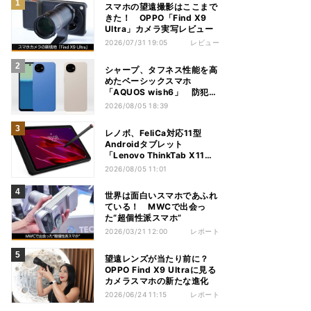
スマホの望遠撮影はここまで
きた！ OPPO「Find X9
Ultra」カメラ実写レビュー
2026/07/31 19:05
レビュー
シャープ、タフネス性能を高
めたベーシックスマホ
「AQUOS wish6」 防犯性
能も充実
2026/08/05 18:39
レノボ、FeliCa対応11型
Androidタブレット
「Lenovo ThinkTab X11
Gen 1」
2026/08/05 11:01
世界は面白いスマホであふれ
ている！ MWCで出会っ
た“超個性派スマホ”
2026/03/21 12:00
レポート
望遠レンズが当たり前に？
OPPO Find X9 Ultraに見る
カメラスマホの新たな進化
2026/06/24 11:15
レポート