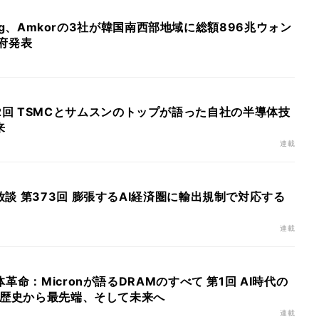
sung、Amkorの3社が韓国南西部地域に総額896兆ウォン
府発表
26 第2回 TSMCとサムスンのトップが語った自社の半導体技
来
連載
談 第373回 膨張するAI経済圏に輸出規制で対応する
連載
革命：Micronが語るDRAMのすべて 第1回 AI時代の
の歴史から最先端、そして未来へ
連載