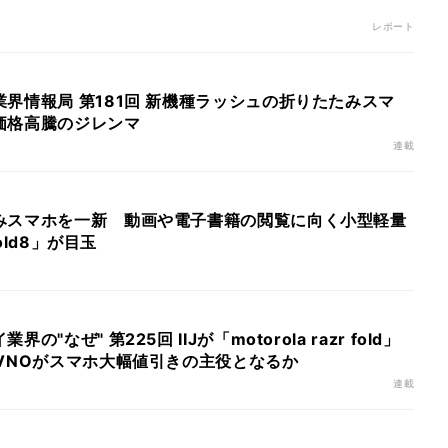
レポート
界情報局 第181回 新機種ラッシュの折りたたみスマ
価格高騰のジレンマ
連載
みスマホを一新 動画や電子書籍の閲覧に向く小型軽量
Fold8」が目玉
"なぜ" 第225回 IIJが「motorola razr fold」
VNOがスマホ大幅値引きの主役となるか
連載