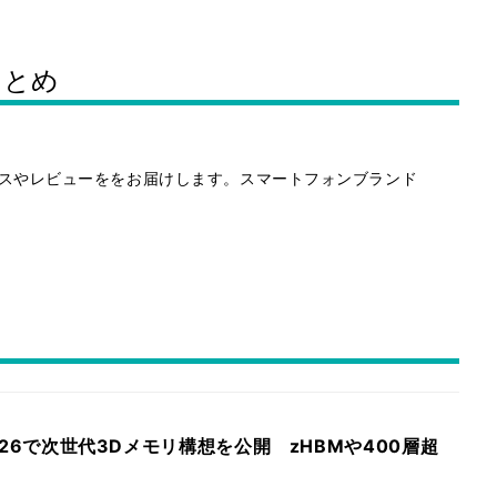
まとめ
ニュースやレビューををお届けします。スマートフォンブランド
 2026で次世代3Dメモリ構想を公開 zHBMや400層超