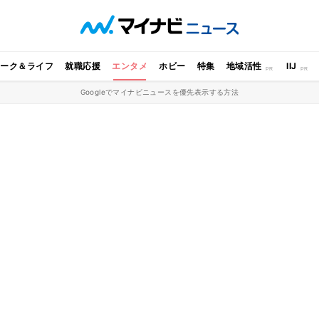
ワーク＆ライフ
就職応援
エンタメ
ホビー
特集
地域活性
IIJ
Googleでマイナビニュースを優先表示する方法