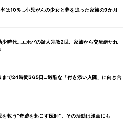
率は10％…小児がんの少女と夢を追った家族の9か月
幼少時代…エホバの証人宗教2世、家族から交流絶たれ
」
まで24時間365日…過酷な「付き添い入院」に向き合
児を救う“奇跡を起こす医師”、その活動は漫画にも