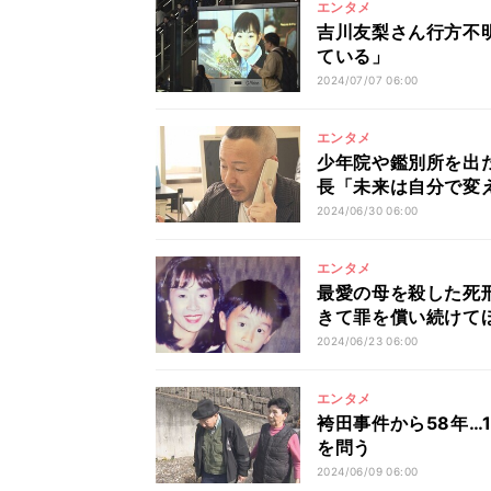
エンタメ
吉川友梨さん行方不
ている」
2024/07/07 06:00
エンタメ
少年院や鑑別所を出
長「未来は自分で変
2024/06/30 06:00
エンタメ
最愛の母を殺した死
きて罪を償い続けて
2024/06/23 06:00
エンタメ
袴田事件から58年
を問う
2024/06/09 06:00