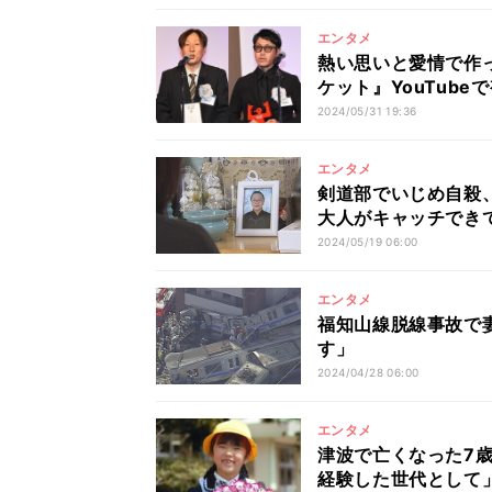
エンタメ
熱い思いと愛情で作
ケット』YouTube
2024/05/31 19:36
エンタメ
剣道部でいじめ自殺
大人がキャッチでき
2024/05/19 06:00
エンタメ
福知山線脱線事故で
す」
2024/04/28 06:00
エンタメ
津波で亡くなった7
経験した世代として