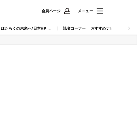
会員ページ
メニュー
はたらくの未来へ/日本HP
読者コーナー
おすすめナビ
マイナビB