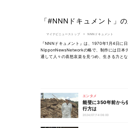
「#NNNドキュメント」
マイナビニューストップ
NNNドキュメント
『NNNドキュメント』は、1970年1月4日
NipponNewsNetworkの略で、制作に
通して人々の喜怒哀楽を見つめ、生きる力とな
エンタメ
能登に350年前から
行方は
2024/07/14 06:00