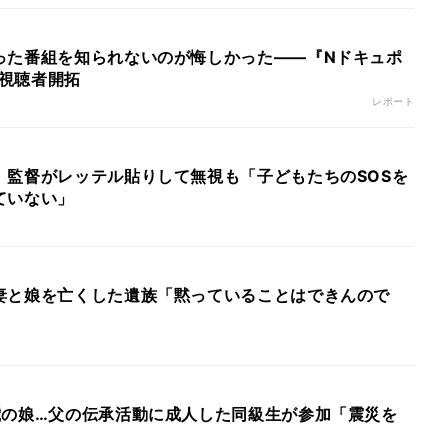
った番組を知られないのが悔しかった――『Nドキュポ
で視聴者開拓
レポート
、監督がレッテル貼りして無視も「子どもたちのSOSを
ていない」
妻と娘を亡くした遺族「黙っていることはできんので
歳の娘…父の伝承活動に成人した同級生が参加「震災を
」