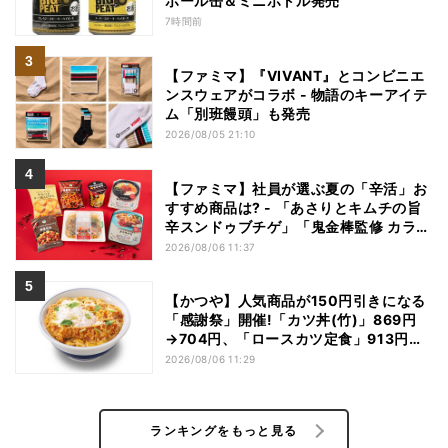
ボール缶＆ミニボトル発売
7時間前
【ファミマ】『VIVANT』とコンビニエ
ンスウェアがコラボ - 物語のキーアイテ
ム「別班饅頭」も発売
2026/08/05 21:10
【ファミマ】社員が選ぶ夏の「辛活」お
すすめ商品は? - 「あさりとキムチの旨
辛スンドゥブチゲ」「鬼金棒監修 カラシ
ビ焼き味噌らー麺」「辛さがやみつき!
2026/08/06 11:37
ヤンニョムチキン」など
【かつや】人気商品が150円引きになる
「感謝祭」開催!「カツ丼(竹)」869円
→704円、「ロースカツ定食」913円
→748円に - 8日間限定
2026/08/06 11:29
ランキングをもっと見る