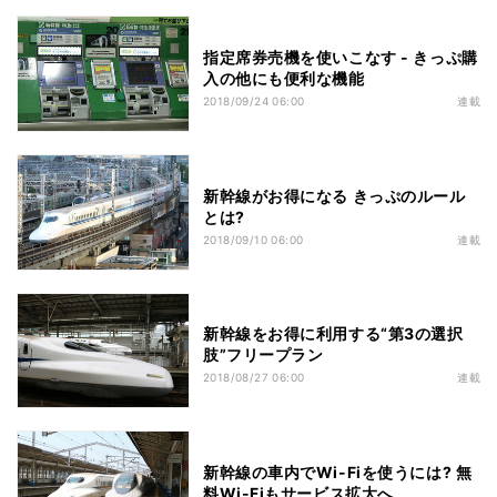
指定席券売機を使いこなす - きっぷ購
入の他にも便利な機能
2018/09/24 06:00
連載
新幹線がお得になる きっぷのルール
とは?
2018/09/10 06:00
連載
新幹線をお得に利用する“第3の選択
肢”フリープラン
2018/08/27 06:00
連載
新幹線の車内でWi-Fiを使うには? 無
料Wi-Fiもサービス拡大へ