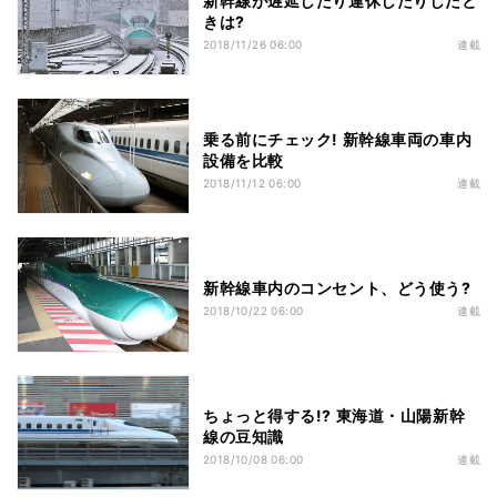
新幹線が遅延したり運休したりしたと
きは?
2018/11/26 06:00
連載
乗る前にチェック! 新幹線車両の車内
設備を比較
2018/11/12 06:00
連載
新幹線車内のコンセント、どう使う?
2018/10/22 06:00
連載
ちょっと得する!? 東海道・山陽新幹
線の豆知識
2018/10/08 06:00
連載