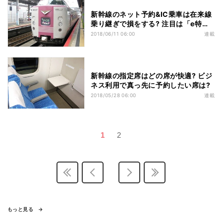
新幹線のネット予約&IC乗車は在来線
乗り継ぎで損をする? 注目は「e特急
券」
2018/06/11 06:00
連載
新幹線の指定席はどの席が快適? ビジ
ネス利用で真っ先に予約したい席は?
2018/05/28 06:00
連載
1
2
もっと見る