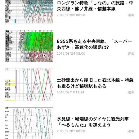
ロングラン特急「しなの」の旅路 - 中
央西線・篠ノ井線・信越本線
2015/08/30 08:00
連載
E353系も走る中央東線、「スーパー
あずさ」高速化の課題は?
2015/08/24 08:00
連載
土砂流出から復旧した石北本線 - 特急
も走るけど秘境駅もある
2015/08/10 11:24
連載
氷見線・城端線のダイヤに観光列車
「べるもんた」を加えよう
2015/08/02 08:00
連載