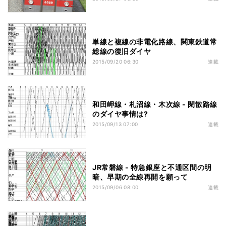
単線と複線の非電化路線、関東鉄道常
総線の復旧ダイヤ
2015/09/20 06:30
連載
和田岬線・札沼線・木次線 - 閑散路線
のダイヤ事情は?
2015/09/13 07:00
連載
JR常磐線 - 特急銀座と不通区間の明
暗、早期の全線再開を願って
2015/09/06 08:00
連載