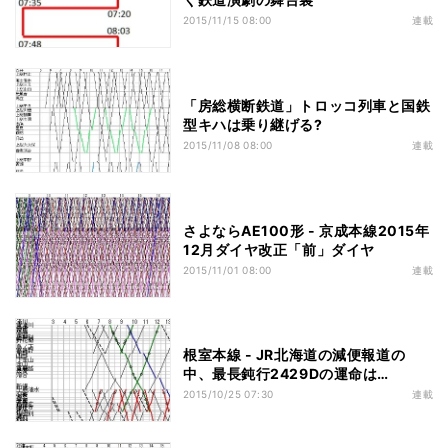
2015/11/15 08:00
連載
「房総横断鉄道」トロッコ列車と国鉄
型キハは乗り継げる?
2015/11/08 08:00
連載
さよならAE100形 - 京成本線2015年
12月ダイヤ改正「前」ダイヤ
2015/11/01 08:00
連載
根室本線 - JR北海道の減便報道の
中、最長鈍行2429Dの運命は…
2015/10/25 07:30
連載