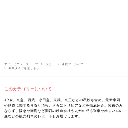
マイナビニューストップ
ホビー
連載アーカイブ
列車ダイヤを楽しもう
このカテゴリーについて
JRや、京急、西武、小田急、東武、京王などの私鉄も含め、最新車両
や鉄道に関する耳寄り情報、さらにトリビアなどを徹底紹介。関東のみ
ならず、阪急や南海など関西の鉄道会社や九州の或る列車やゆふいんの
森などの観光列車のレポートもお届けします。