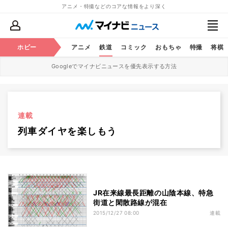
アニメ・特撮などのコアな情報をより深く
ホビー
アニメ
鉄道
コミック
おもちゃ
特撮
将棋
Googleでマイナビニュースを優先表示する方法
連載
列車ダイヤを楽しもう
JR在来線最長距離の山陰本線、特急
街道と閑散路線が混在
2015/12/27 08:00
連載