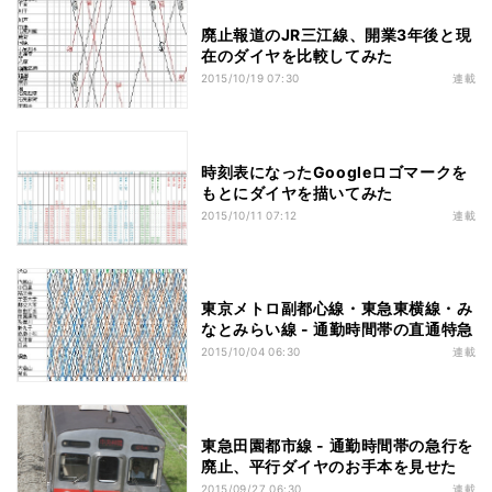
廃止報道のJR三江線、開業3年後と現
在のダイヤを比較してみた
2015/10/19 07:30
連載
時刻表になったGoogleロゴマークを
もとにダイヤを描いてみた
2015/10/11 07:12
連載
東京メトロ副都心線・東急東横線・み
なとみらい線 - 通勤時間帯の直通特急
2015/10/04 06:30
連載
東急田園都市線 - 通勤時間帯の急行を
廃止、平行ダイヤのお手本を見せた
2015/09/27 06:30
連載