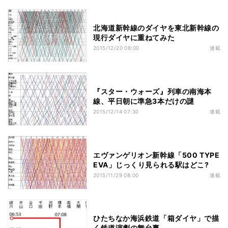
北海道新幹線のダイヤを東北新幹線の
現行ダイヤに重ねてみた
2015/12/20 08:00
連載
『スター・ウォーズ』列車の南海本
線、平日朝に準急3本だけの謎
2015/12/14 07:30
連載
エヴァンゲリオン新幹線「500 TYPE
EVA」じっくり見られる駅はどこ?
2015/11/29 08:00
連載
ひたちなか海浜鉄道「箱ダイヤ」で描
く鉄道演劇の舞台裏