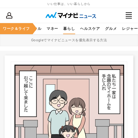
いい仕事は、いい暮らしから
ャリア
ワーク＆ライフ
ビジネススキル
マネー
暮らし
ヘルスケア
グルメ
レジャー
Googleでマイナビニュースを優先表示する方法