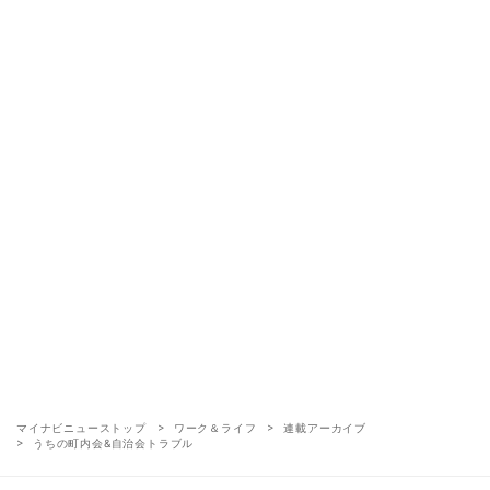
マイナビニューストップ
ワーク＆ライフ
連載アーカイブ
うちの町内会&自治会トラブル