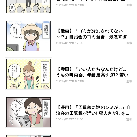
一致と思ったら…
2024/01/29 07:00
連載
【漫画】「ゴミが分別されてない
～!?」自治会のゴミ当番、最悪すぎる
ルールとは…
2024/01/28 17:00
連載
【漫画】「いい人たちなんだけど…」
うちの町内会、年齢層高すぎ!? 若い
新入りの悩みは…
2024/01/28 07:00
連載
【漫画】「回覧板に謎のシミが…」自
治会の回覧板が汚い! 犯人さがしをし
た結果…
2024/01/27 17:00
連載