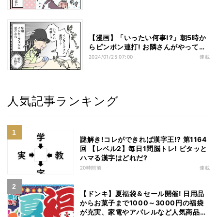
【漫画】「いったい何事!?」朝5時か
らピンポン連打! お隣さんがやって来
た理由は…
2024/01/25 07:00
連載
人気記事ランキング
謎解き!コレができれば漢字王!? 第1164
回 【レベル2】毎日1問脳トレ! ピタッと
ハマる漢字はどれだ?
20時間前
連載
【ドンキ】夏福袋＆セール開催! 日用品
からお菓子まで1000～3000円の福袋
が充実、家電やアパレルなど人気商品も