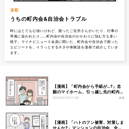
連載
うちの町内会&自治会トラブル
時にはとても心強いけれど、困ったご近所さんがいたり、行事の
準備に追われたり……町内会や自治会のかかわりに悩む方も多い
様子。マイナビニュース会員に聞いた、町内会や自治会で困った
エピソードを、イラっとするネタや体験談を漫画で紹介していき
ます。
【漫画】「町内会から手紙が…?」念
願のマイホーム、引っ越し先の町内会
から届いた案内にギョッ!?
2024/01/29 17:00
連載
【漫画】「ハトのフン被害、対策しま
せんか?」マンションの自治会、全会