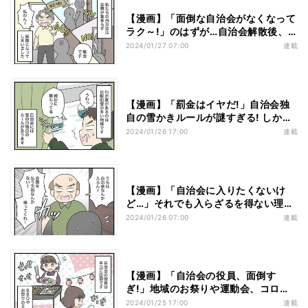
【漫画】「面倒な自治会がなくなって
ラク～!」のはずが…自治会解散後、
ゴミ集積所を見て呆然!
2024/01/27 07:00
連載
【漫画】「罰金はイヤだ!」自治会独
自の雪かきルールが謎すぎる! しかも
罰金2000円の行方は…
2024/01/26 17:00
連載
【漫画】「自治会に入りたくないけ
ど…」それでも入らざるを得ない理由
とは…
2024/01/26 07:00
連載
【漫画】「自治会の役員、面倒す
ぎ!」地域のお祭りや運動会、コロナ
禍で気づいたことは…
2024/01/25 17:00
連載