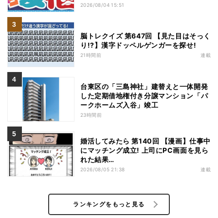
特価
2026/08/04 15:51
脳トレクイズ 第647回 【見た目はそっく
り!?】漢字ドッペルゲンガーを探せ!
21時間前
連載
台東区の「三島神社」建替えと一体開発
した定期借地権付き分譲マンション「パ
ークホームズ入谷」竣工
23時間前
婚活してみたら 第140回 【漫画】仕事中
にマッチング成立! 上司にPC画面を見ら
れた結果…
2026/08/05 21:38
連載
ランキングをもっと見る