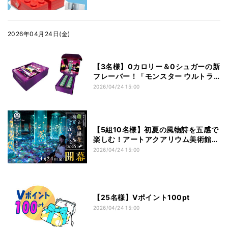
2026年04月24日(金)
【3名様】0カロリー＆0シュガーの新
フレーバー！「モンスター ウルトラ
バイスグァバ」スペシャルBOXをプ
2026/04/24 15:00
レゼント
【5組10名様】初夏の風物詩を五感で
楽しむ！アートアクアリウム美術館
GINZA「藤と紫陽花 初夏きんぎょ
2026/04/24 15:00
2026」ペアチケットをプレゼント
【25名様】Vポイント100pt
2026/04/24 15:00