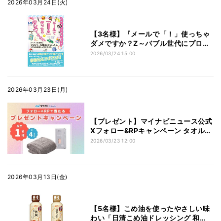
2026年03月24日(火)
【3名様】『メールで「！」使っちゃ
ダメですか？Z～バブル世代にプロフ
ィール帳書いてもらったら、リアルな
2026/03/24 15:00
本音と人生が見えた』あなたの“次の
一歩”を後押しする一冊をプレゼン
ト！
2026年03月23日(月)
【プレゼント】マイナビニュース公式
Xフォロー&RPキャンペーン タオル研
究所「ヘアケアタオル研究 回答は綿
2026/03/23 12:00
でした」(伊澤タオル)【各色1名計4名
様】
2026年03月13日(金)
【5名様】こめ油を使ったやさしい味
わい「日清こめ油ドレッシング 和