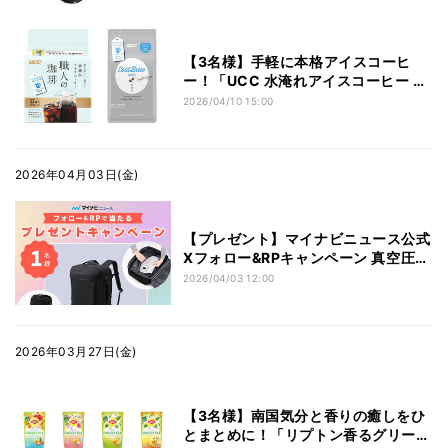
【3名様】手軽に本格アイスコーヒ
ー！「UCC 水淹れアイスコーヒー 飲
み比べセット」をプレゼント
2026/04/10 15:00
2026年04月03日(金)
【プレゼント】マイナビニュース公式
Xフォロー&RPキャンペーン 真空圧縮
＋拡張トラベルバックパック【1名
2026/04/03 12:00
様】
2026年03月27日(金)
【3名様】南国気分と香りの癒しをひ
とまとめに！「リプトン香るグリーン