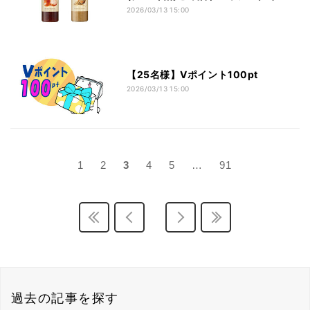
風・焙煎ごま」セットをプレゼント
2026/03/13 15:00
【25名様】Vポイント100pt
2026/03/13 15:00
1
2
3
4
5
…
91
過去の記事を探す