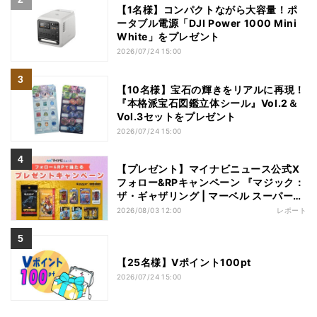
【1名様】コンパクトながら大容量！ポ
ータブル電源「DJI Power 1000 Mini
White」をプレゼント
2026/07/24 15:00
【10名様】宝石の輝きをリアルに再現！
『本格派宝石図鑑立体シール』Vol.2＆
Vol.3セットをプレゼント
2026/07/24 15:00
【プレゼント】マイナビニュース公式X
フォロー&RPキャンペーン 『マジック：
ザ・ギャザリング | マーベル スーパー・
ヒーローズ』フィギュア【3名様】
2026/08/03 12:00
レポート
【25名様】Vポイント100pt
2026/07/24 15:00