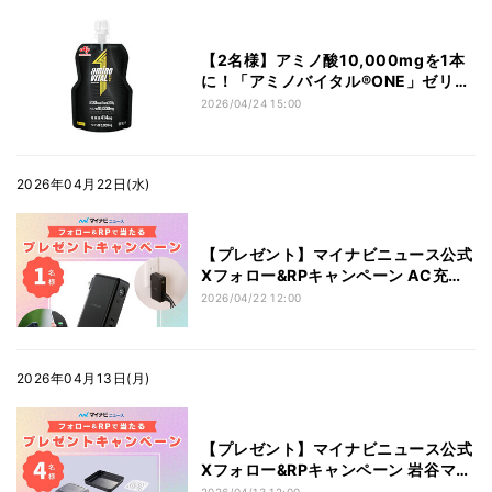
【2名様】アミノ酸10,000mgを1本
に！「アミノバイタル®ONE」ゼリー
ドリンクをプレゼント
2026/04/24 15:00
2026年04月22日(水)
【プレゼント】マイナビニュース公式
Xフォロー&RPキャンペーン AC充電
器一体モバイルバッテリー
2026/04/22 12:00
(10000mAh/67W/C×2+A×1)【1名
様】
2026年04月13日(月)
【プレゼント】マイナビニュース公式
Xフォロー&RPキャンペーン 岩谷マテ
リアル グルラボプラス アドバンス(ブ
2026/04/13 12:00