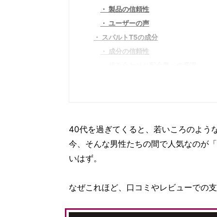
製品の信頼性
ユーザーの声
スパルトT5の成分
成分の信頼性
組み合わせと配合量への意識
業界内での強み
実際に使用しているユーザーの口コミ
ユーザーの口コミ～起床時篇～
ユーザーの口コミ～夜篇～
40代を過ぎてくると、若いころのよう
スパルトT5の購入方法
今、そんな男性たちの間で人気なのが「
いはず。
なぜこれほど、口コミやレビューでの支