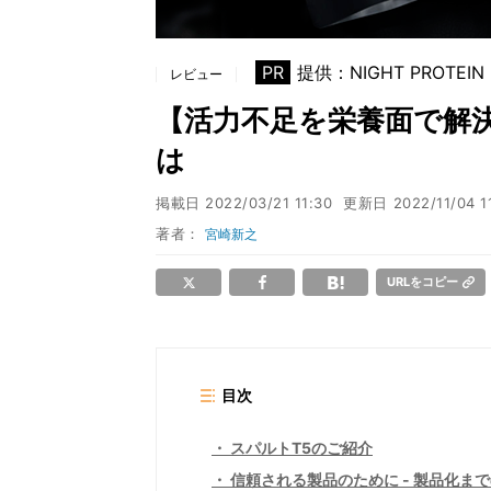
PR
提供：NIGHT PROTEIN
レビュー
【活力不足を栄養面で解
は
掲載日
2022/03/21 11:30
更新日
2022/11/04 1
著者：
宮崎新之
URLをコピー
目次
スパルトT5のご紹介
信頼される製品のために - 製品化ま