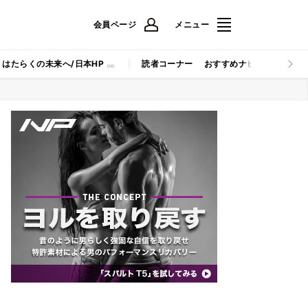
会員ページ
メニュー
はたらくの未来へ/日本HP
読者コーナー
おすすめナビ
マイナビB