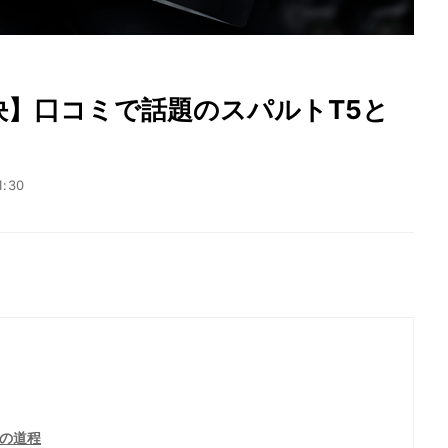
決】口コミで話題のスパルトT5と
1:30
での道程