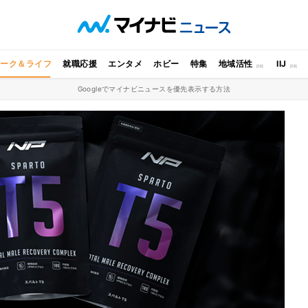
ワーク＆ライフ
就職応援
エンタメ
ホビー
特集
地域活性
IIJ
Googleでマイナビニュースを優先表示する方法