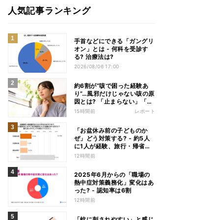
人気記事ランキング
手首などにできる「ガングリ
オン」とは - 何科を受診す
る? 治療法は?
2026/08/06 17:00
約6割が“咳で困った経験あ
り”…風邪だけじゃない咳の原
因とは? 「止まらない」「眠
れない」悩みを医師が解説
15時間前
レポート
「お盆休み前の子どものか
ぜ」どう対策する? - 約5人
に1人が経験、旅行・帰省へ
の影響も
12時間前
2025年6月からの「職場の
熱中症対策義務化」変化はあ
った? - 認知率は6割
12時間前
「蚊に刺されやすい」と感じ